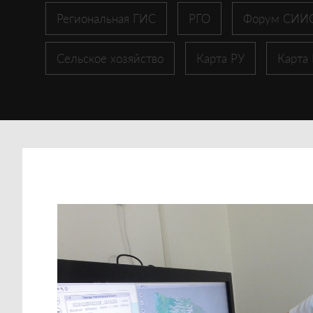
Региональная ГИС
РГО
Форум СИИ
Сельское хозяйство
Карта РУ
Карта