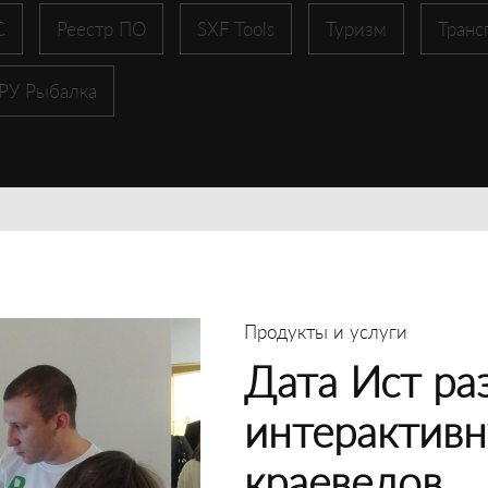
С
Реестр ПО
SXF Tools
Туризм
Транс
 РУ Рыбалка
Продукты и услуги
Дата Ист ра
интерактивн
краеведов