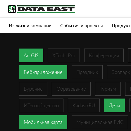
Услуги
Продукты
Истории успеха
Журна
Из жизни компании
События и проекты
Продукт
ArcGIS
XTools Pro
Конференция
Веб-приложение
Праздник
Зоопарк
Бурение
Образование
Туризм
ИТ-сообщество
KadastrRU
Дети
Мобильная карта
Муниципальная ГИС