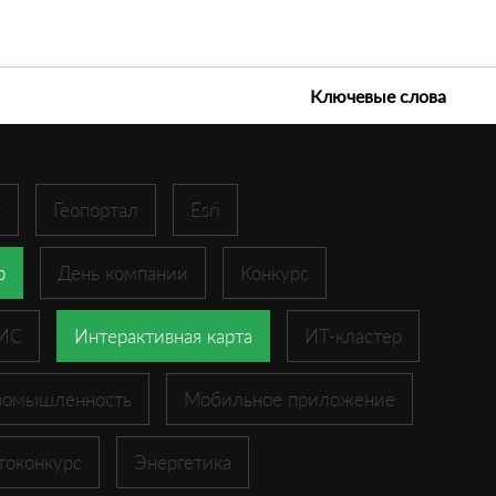
е технологии 2026
Ключевые слова
r
Геопортал
Esri
p
День компании
Конкурс
ГИС
Интерактивная карта
ИТ-кластер
ромышленность
Мобильное приложение
токонкурс
Энергетика