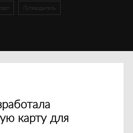
порт
Путеводитель
зработала
ую карту для