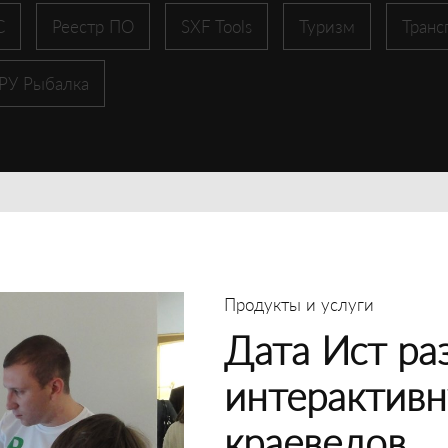
С
Реестр ПО
SXF Tools
Туризм
Транс
 РУ Рыбалка
Продукты и услуги
Дата Ист ра
интерактивн
краеведов