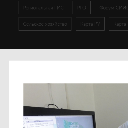
Региональная ГИС
РГО
Форум СИИ
Сельское хозяйство
Карта РУ
Карта