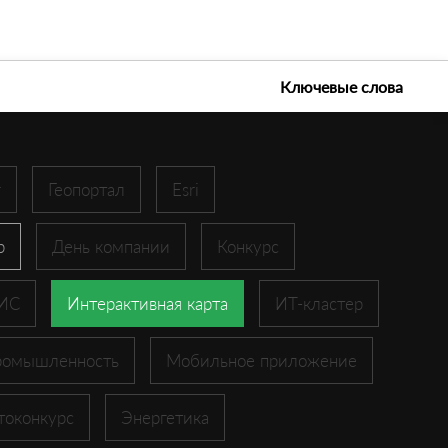
е технологии 2026
Ключевые слова
r
Геопортал
Esri
p
День компании
Конкурс
ГИС
Интерактивная карта
ИТ-кластер
ромышленность
Мобильное приложение
токонкурс
Энергетика