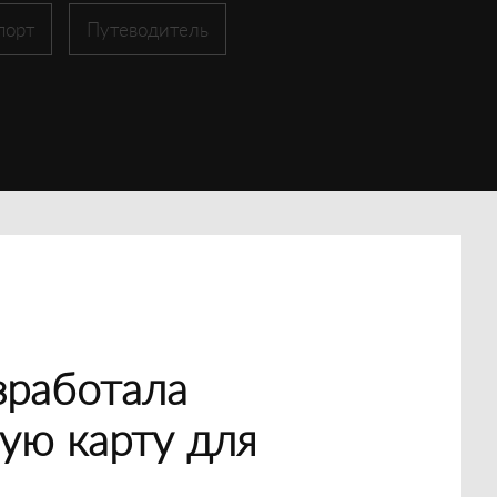
порт
Путеводитель
зработала
ую карту для