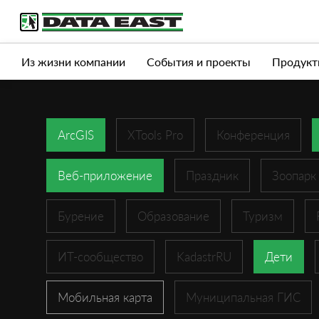
Услуги
Продукты
Истории успеха
Журна
Из жизни компании
События и проекты
Продукт
ArcGIS
XTools Pro
Конференция
Веб-приложение
Праздник
Зоопарк
Бурение
Образование
Туризм
ИТ-сообщество
KadastrRU
Дети
Мобильная карта
Муниципальная ГИС