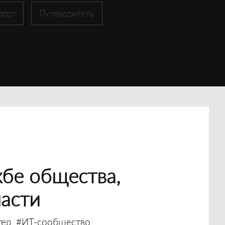
порт
Путеводитель
бе общества,
ласти
тер
#ИТ-сообщество