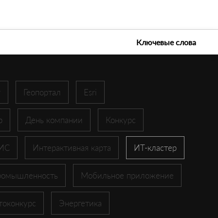
е технологии 2026
Ключевые слова
r
Геопортал
Esri
p
День компании
Конкурс
ГИС
Интерактивная карта
ИТ-кластер
ромышленность
Мобильное приложение
токонкурс
Энергетика