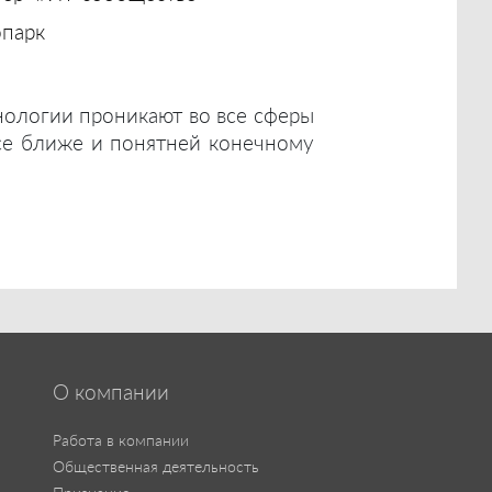
опарк
ологии проникают во все сферы
все ближе и понятней конечному
О компании
Работа в компании
Общественная деятельность