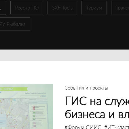
С
Реестр ПО
SXF Tools
Туризм
Транс
 РУ Рыбалка
События и проекты
ГИС на служ
бизнеса и в
#Форум СИИС
#ИТ-клас