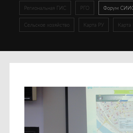
Региональная ГИС
РГО
Форум СИИ
Сельское хозяйство
Карта РУ
Карта