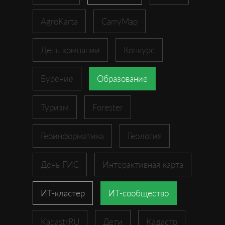
AgroKarta
CarryMap
День компании
Конкурс
Бурение
Образование
Туризм
Forester
Геоинформатика
Геология
День ГИС
Интерактивная карта
ИТ-кластер
ИТ-сообщество
KadastrRU
Дети
Кадастр