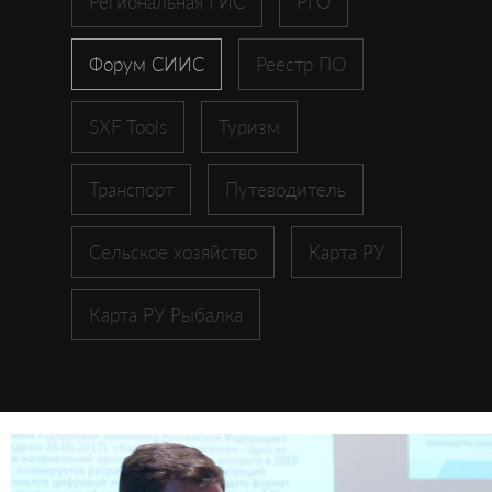
Региональная ГИС
РГО
Форум СИИС
Реестр ПО
SXF Tools
Туризм
Транспорт
Путеводитель
Сельское хозяйство
Карта РУ
Карта РУ Рыбалка