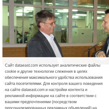
Сайт dataeast.com использует аналитические файлы
События и проекты
cookie и другие технологии слежения в целях
«Дата Ист» участвует в отборе проектов
обеспечения максимального удобства использования
молодых ученых
сайта посетителями. Для контроля вашего поведения
на сайте dataeast.com и настройки контента и
#Технопарк
#ИТ-кластер
#ИТ-сообщество
рекламной информации на сайте в соответствии с
#Образование
вашими предпочтениями (посредством
персонализированных рекламных объявлений) на