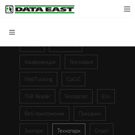
ArcGIS
XTools Pro
Конференция
География
WellTracking
CoGIS
TAB Reader
Геопортал
Esri
Веб-приложение
Праздник
Зоопарк
Технопарк
Спорт