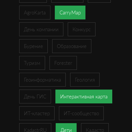
AgroKarta
CarryMap
День компании
Конкурс
Бурение
Образование
Туризм
Forester
Геоинформатика
Геология
День ГИС
Интерактивная карта
ИТ-кластер
ИТ-сообщество
KadastrRU
Дети
Кадастр