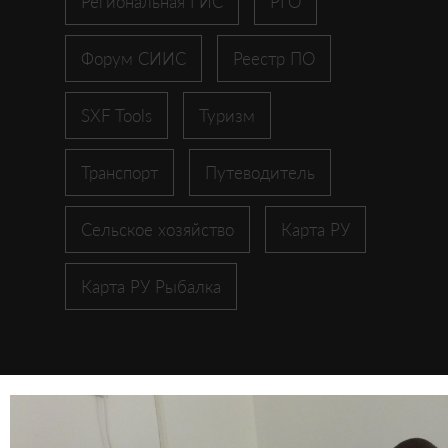
Региональная ГИС
РГО
Форум СИИС
Реестр ПО
SXF Tools
Туризм
Транспорт
Путеводитель
Сельское хозяйство
Карта РУ
Карта РУ Рыбалка