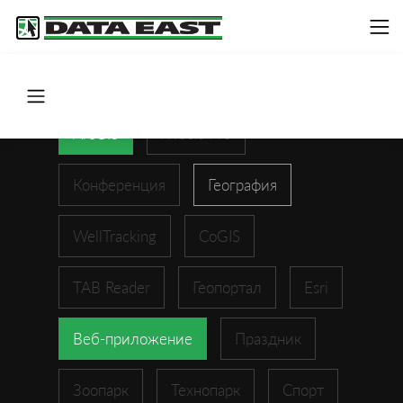
ArcGIS
XTools Pro
Конференция
География
WellTracking
CoGIS
TAB Reader
Геопортал
Esri
Веб-приложение
Праздник
Зоопарк
Технопарк
Спорт