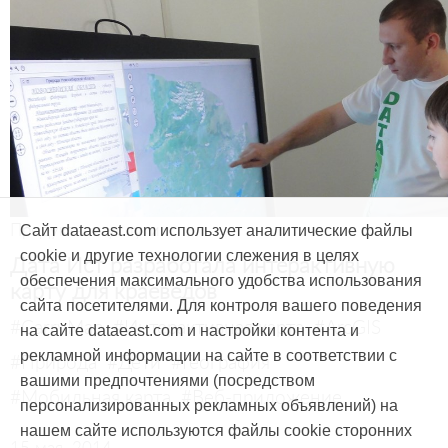
Продукты и услуги
Сайт dataeast.com использует аналитические файлы
cookie и другие технологии слежения в целях
Дата Ист разработала интерактивную
обеспечения максимального удобства использования
карту для краеведов
сайта посетителями. Для контроля вашего поведения
#CarryMap
#Интерактивная карта
#ArcGIS
на сайте dataeast.com и настройки контента и
рекламной информации на сайте в соответствии с
#Природа
#Дети
#География
вашими предпочтениями (посредством
#Мобильная карта
#Веб-приложение
персонализированных рекламных объявлений) на
нашем сайте используются файлы cookie сторонних
15 мая, 2014