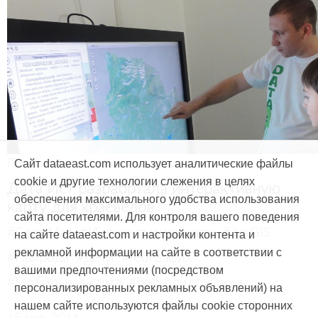
Продукты и услуги
Сайт dataeast.com использует аналитические файлы
cookie и другие технологии слежения в целях
Дата Ист разработала интерактивную
обеспечения максимального удобства использования
карту для краеведов
сайта посетителями. Для контроля вашего поведения
#CarryMap
#Интерактивная карта
#ArcGIS
на сайте dataeast.com и настройки контента и
рекламной информации на сайте в соответствии с
#Природа
#Дети
#География
вашими предпочтениями (посредством
#Мобильная карта
#Веб-приложение
персонализированных рекламных объявлений) на
нашем сайте используются файлы cookie сторонних
15 мая, 2014