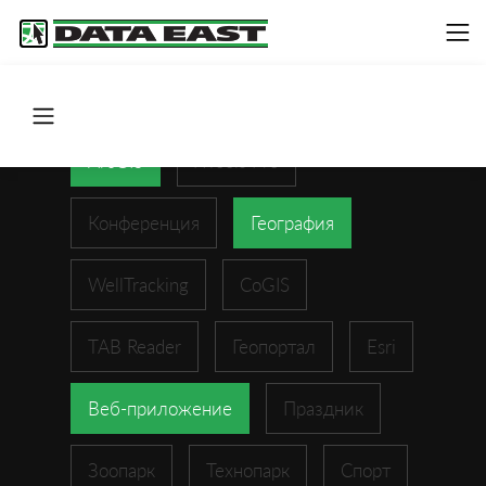
ArcGIS
XTools Pro
Конференция
География
WellTracking
CoGIS
TAB Reader
Геопортал
Esri
Веб-приложение
Праздник
Зоопарк
Технопарк
Спорт