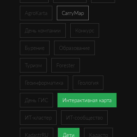
AgroKarta
CarryMap
День компании
Конкурс
Бурение
Образование
Туризм
Forester
Геоинформатика
Геология
День ГИС
Интерактивная карта
ИТ-кластер
ИТ-сообщество
KadastrRU
Дети
Кадастр