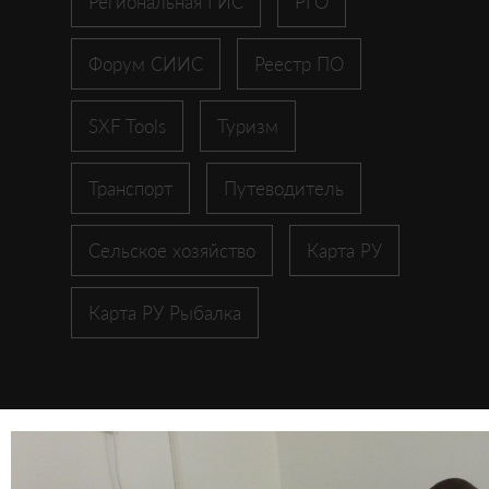
Региональная ГИС
РГО
Форум СИИС
Реестр ПО
SXF Tools
Туризм
Транспорт
Путеводитель
Сельское хозяйство
Карта РУ
Карта РУ Рыбалка