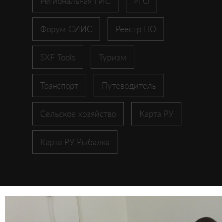
Региональная ГИС
РГО
Форум СИИС
Реестр ПО
SXF Tools
Туризм
Транспорт
Путеводитель
Сельское хозяйство
Карта РУ
Карта РУ Рыбалка