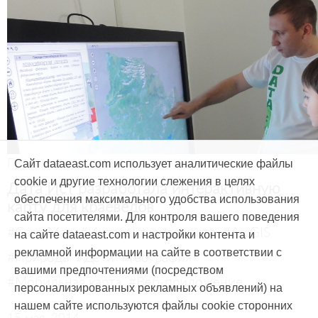
Продукты и услуги
Сайт dataeast.com использует аналитические файлы
cookie и другие технологии слежения в целях
Дата Ист разработала интерактивную
обеспечения максимального удобства использования
карту для краеведов
сайта посетителями. Для контроля вашего поведения
#CarryMap
#Интерактивная карта
#ArcGIS
на сайте dataeast.com и настройки контента и
рекламной информации на сайте в соответствии с
#Природа
#Дети
#География
вашими предпочтениями (посредством
#Мобильная карта
#Веб-приложение
персонализированных рекламных объявлений) на
нашем сайте используются файлы cookie сторонних
15 мая, 2014