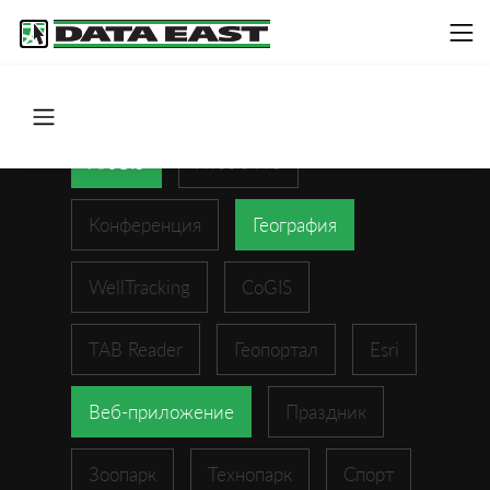
ArcGIS
XTools Pro
Конференция
География
WellTracking
CoGIS
TAB Reader
Геопортал
Esri
Веб-приложение
Праздник
Зоопарк
Технопарк
Спорт