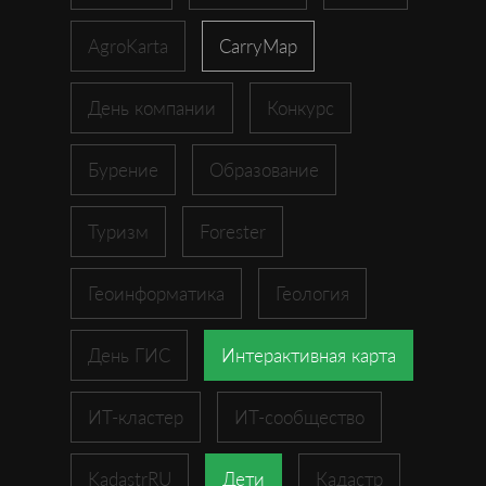
AgroKarta
CarryMap
День компании
Конкурс
Бурение
Образование
Туризм
Forester
Геоинформатика
Геология
День ГИС
Интерактивная карта
ИТ-кластер
ИТ-сообщество
KadastrRU
Дети
Кадастр