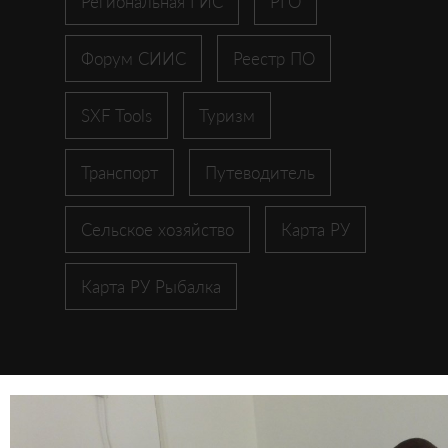
Региональная ГИС
РГО
Форум СИИС
Реестр ПО
SXF Tools
Туризм
Транспорт
Путеводитель
Сельское хозяйство
Карта РУ
Карта РУ Рыбалка