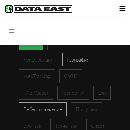
ArcGIS
XTools Pro
Конференция
География
WellTracking
CoGIS
TAB Reader
Геопортал
Esri
Веб-приложение
Праздник
Зоопарк
Технопарк
Спорт