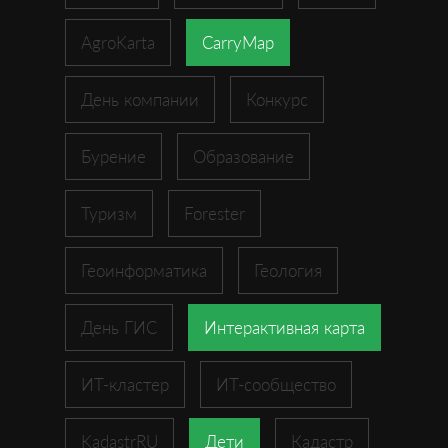
AgroKarta
CarryMap
День компании
Конкурс
Бурение
Образование
Туризм
Forester
Геоинформатика
Геология
День ГИС
Интерактивная карта
ИТ-кластер
ИТ-сообщество
KadastrRU
Дети
Кадастр