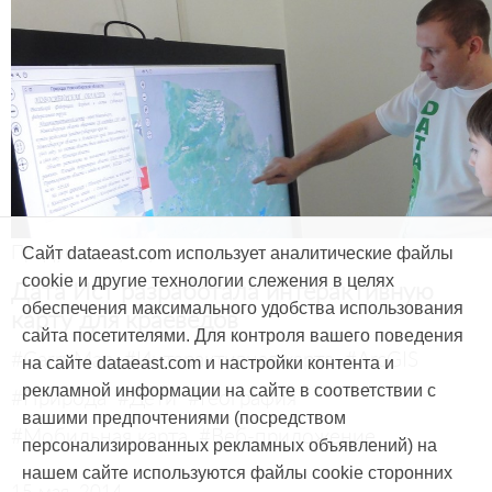
Продукты и услуги
Сайт dataeast.com использует аналитические файлы
cookie и другие технологии слежения в целях
Дата Ист разработала интерактивную
обеспечения максимального удобства использования
карту для краеведов
сайта посетителями. Для контроля вашего поведения
#CarryMap
#Интерактивная карта
#ArcGIS
на сайте dataeast.com и настройки контента и
рекламной информации на сайте в соответствии с
#Природа
#Дети
#География
вашими предпочтениями (посредством
#Мобильная карта
#Веб-приложение
персонализированных рекламных объявлений) на
нашем сайте используются файлы cookie сторонних
15 мая, 2014