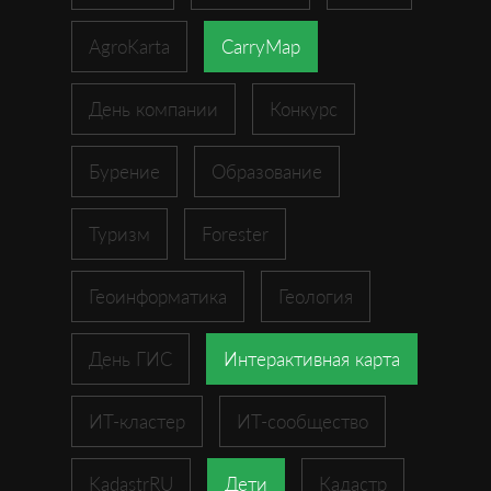
AgroKarta
CarryMap
День компании
Конкурс
Бурение
Образование
Туризм
Forester
Геоинформатика
Геология
День ГИС
Интерактивная карта
ИТ-кластер
ИТ-сообщество
KadastrRU
Дети
Кадастр