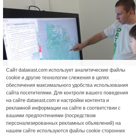
Продукты и услуги
Сайт dataeast.com использует аналитические файлы
cookie и другие технологии слежения в целях
Дата Ист разработала интерактивную
обеспечения максимального удобства использования
карту для краеведов
сайта посетителями. Для контроля вашего поведения
#CarryMap
#Интерактивная карта
#ArcGIS
на сайте dataeast.com и настройки контента и
рекламной информации на сайте в соответствии с
#Природа
#Дети
#География
вашими предпочтениями (посредством
#Мобильная карта
#Веб-приложение
персонализированных рекламных объявлений) на
нашем сайте используются файлы cookie сторонних
15 мая, 2014