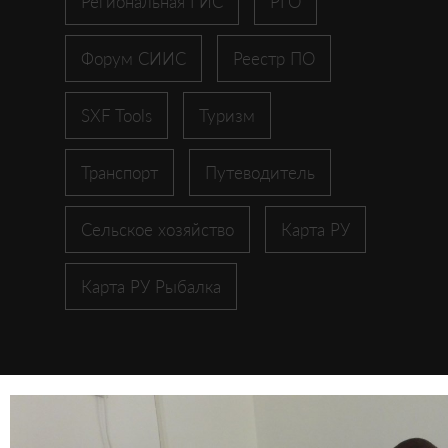
Региональная ГИС
РГО
Форум СИИС
Реестр ПО
SXF Tools
Туризм
Транспорт
Путеводитель
Сельское хозяйство
Карта РУ
Карта РУ Рыбалка