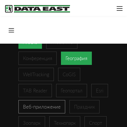
ArcGIS
XTools Pro
Конференция
География
WellTracking
CoGIS
TAB Reader
Геопортал
Esri
Веб-приложение
Праздник
Зоопарк
Технопарк
Спорт