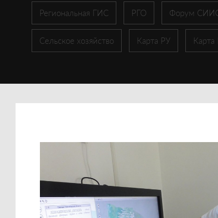
Региональная ГИС
РГО
Форум СИИ
Сельское хозяйство
Карта РУ
Карта