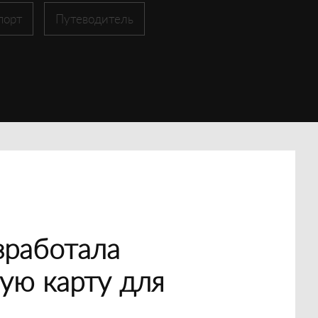
порт
Путеводитель
зработала
ую карту для