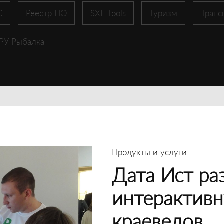
С
Реестр ПО
SXF Tools
Туризм
Транс
 РУ Рыбалка
Продукты и услуги
Дата Ист ра
интерактивн
краеведов