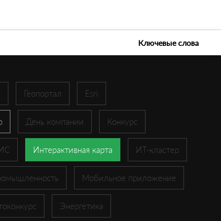
е технологии 2026
Ключевые слова
r
Геопортал
Esri
p
День компании
Конкурс
ГИС
Интерактивная карта
ИТ-кластер
ромышленность
Мобильное приложение
токонкурс
Энергетика