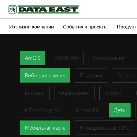
Услуги
Продукты
Истории успеха
Журна
Из жизни компании
События и проекты
Продукт
ArcGIS
XTools Pro
Конференция
Веб-приложение
Праздник
Зоопарк
Бурение
Образование
Туризм
ИТ-сообщество
KadastrRU
Дети
Мобильная карта
Муниципальная ГИС