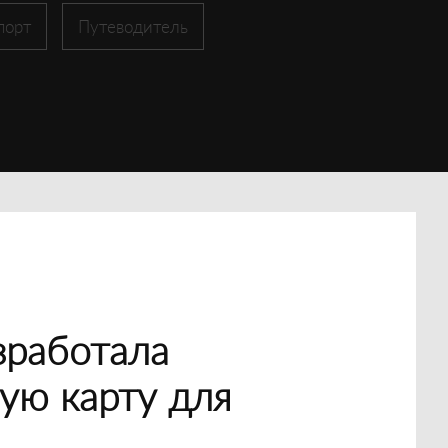
порт
Путеводитель
зработала
ую карту для