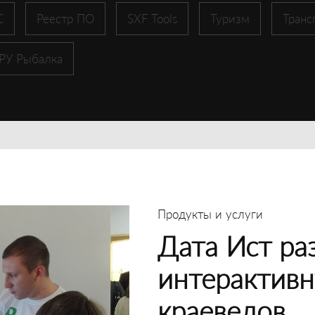
С
Реестр ПО
SXF Tools
Туризм
Транс
 РУ Рыбалка
Продукты и услуги
Дата Ист ра
интерактивн
краеведов