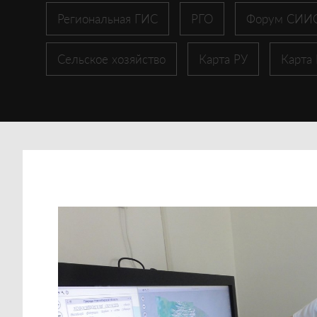
Региональная ГИС
РГО
Форум СИИ
Сельское хозяйство
Карта РУ
Карта