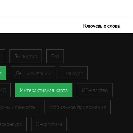
е технологии 2026
Ключевые слова
r
Геопортал
Esri
p
День компании
Конкурс
ГИС
Интерактивная карта
ИТ-кластер
ромышленность
Мобильное приложение
токонкурс
Энергетика