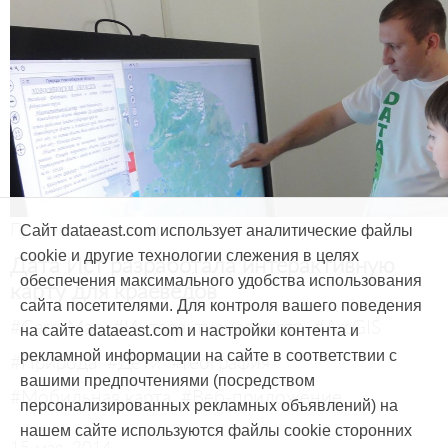
Продукты и услуги
Сайт dataeast.com использует аналитические файлы
cookie и другие технологии слежения в целях
Дата Ист разработала интерактивную
обеспечения максимального удобства использования
карту для краеведов
сайта посетителями. Для контроля вашего поведения
#CarryMap
#Интерактивная карта
#ArcGIS
на сайте dataeast.com и настройки контента и
рекламной информации на сайте в соответствии с
#Природа
#Дети
#География
вашими предпочтениями (посредством
#Мобильная карта
#Веб-приложение
персонализированных рекламных объявлений) на
нашем сайте используются файлы cookie сторонних
15 мая, 2014