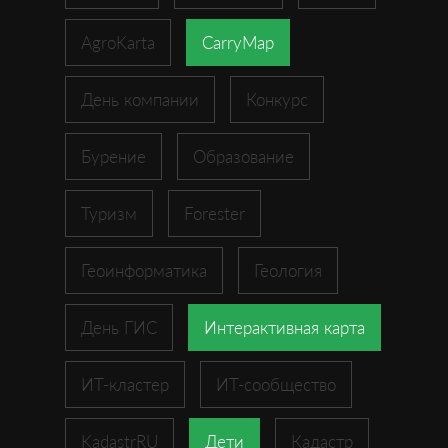
AgroKarta
CarryMap
День компании
Конкурс
Бурение
Образование
Туризм
Forester
Геоинформатика
Геология
День ГИС
Интерактивная карта
ИТ-кластер
ИТ-сообщество
KadastrRU
Дети
Кадастр