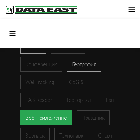
ArcGIS
XTools Pro
Конференция
География
WellTracking
CoGIS
TAB Reader
Геопортал
Esri
Веб-приложение
Праздник
Зоопарк
Технопарк
Спорт