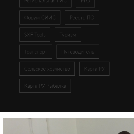
Региональная ГИС
РГО
Форум СИИС
Реестр ПО
SXF Tools
Туризм
Транспорт
Путеводитель
Сельское хозяйство
Карта РУ
Карта РУ Рыбалка