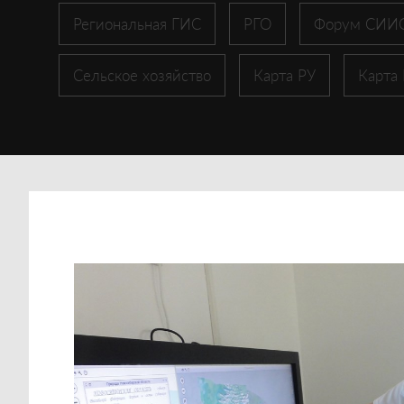
Региональная ГИС
РГО
Форум СИИ
Сельское хозяйство
Карта РУ
Карта