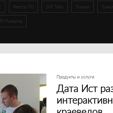
С
Реестр ПО
SXF Tools
Туризм
Транс
 РУ Рыбалка
Продукты и услуги
Дата Ист ра
интерактивн
краеведов