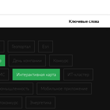
е технологии 2026
Ключевые слова
r
Геопортал
Esri
p
День компании
Конкурс
ГИС
Интерактивная карта
ИТ-кластер
ромышленность
Мобильное приложение
токонкурс
Энергетика