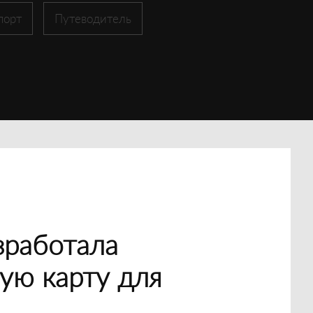
порт
Путеводитель
зработала
ую карту для