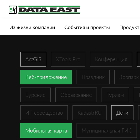
Услуги
Продукты
Истории успеха
Журна
Из жизни компании
События и проекты
Продукт
ArcGIS
XTools Pro
Конференция
Веб-приложение
Праздник
Зоопарк
Бурение
Образование
Туризм
ИТ-сообщество
KadastrRU
Дети
Мобильная карта
Муниципальная ГИС