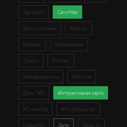
AgroKarta
CarryMap
День компании
Конкурс
Бурение
Образование
Туризм
Forester
Геоинформатика
Геология
День ГИС
Интерактивная карта
ИТ-кластер
ИТ-сообщество
KadastrRU
Дети
Кадастр