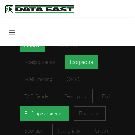
ArcGIS
XTools Pro
Конференция
География
WellTracking
CoGIS
TAB Reader
Геопортал
Esri
Веб-приложение
Праздник
Зоопарк
Технопарк
Спорт