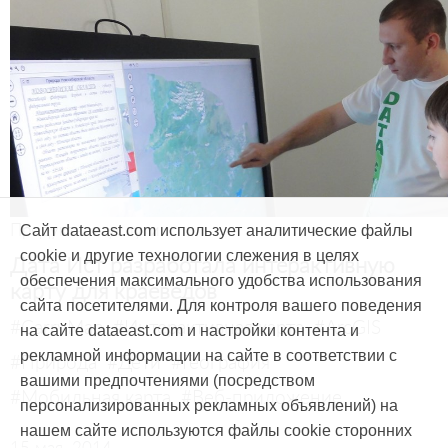
Продукты и услуги
Сайт dataeast.com использует аналитические файлы
cookie и другие технологии слежения в целях
Дата Ист разработала интерактивную
обеспечения максимального удобства использования
карту для краеведов
сайта посетителями. Для контроля вашего поведения
#CarryMap
#Интерактивная карта
#ArcGIS
на сайте dataeast.com и настройки контента и
рекламной информации на сайте в соответствии с
#Природа
#Дети
#География
вашими предпочтениями (посредством
#Мобильная карта
#Веб-приложение
персонализированных рекламных объявлений) на
нашем сайте используются файлы cookie сторонних
15 мая, 2014