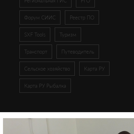
Региональная ГИС
РГО
Форум СИИС
Реестр ПО
SXF Tools
Туризм
Транспорт
Путеводитель
Сельское хозяйство
Карта РУ
Карта РУ Рыбалка