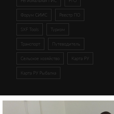
Региональная ГИС
РГО
Форум СИИС
Реестр ПО
SXF Tools
Туризм
Транспорт
Путеводитель
Сельское хозяйство
Карта РУ
Карта РУ Рыбалка