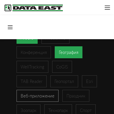
ArcGIS
XTools Pro
Конференция
География
WellTracking
CoGIS
TAB Reader
Геопортал
Esri
Веб-приложение
Праздник
Зоопарк
Технопарк
Спорт