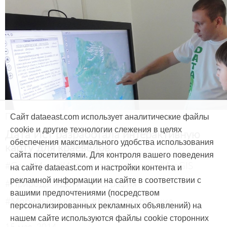
Продукты и услуги
Сайт dataeast.com использует аналитические файлы
cookie и другие технологии слежения в целях
Дата Ист разработала интерактивную
обеспечения максимального удобства использования
карту для краеведов
сайта посетителями. Для контроля вашего поведения
#CarryMap
#Интерактивная карта
#ArcGIS
на сайте dataeast.com и настройки контента и
рекламной информации на сайте в соответствии с
#Природа
#Дети
#География
вашими предпочтениями (посредством
#Мобильная карта
#Веб-приложение
персонализированных рекламных объявлений) на
нашем сайте используются файлы cookie сторонних
15 мая, 2014