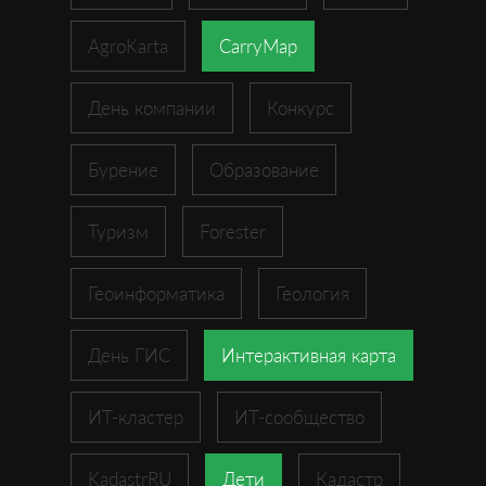
AgroKarta
CarryMap
День компании
Конкурс
Бурение
Образование
Туризм
Forester
Геоинформатика
Геология
День ГИС
Интерактивная карта
ИТ-кластер
ИТ-сообщество
KadastrRU
Дети
Кадастр