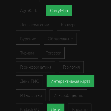
AgroKarta
CarryMap
День компании
Конкурс
Бурение
Образование
Туризм
Forester
Геоинформатика
Геология
День ГИС
Интерактивная карта
ИТ-кластер
ИТ-сообщество
KadastrRU
Дети
Кадастр