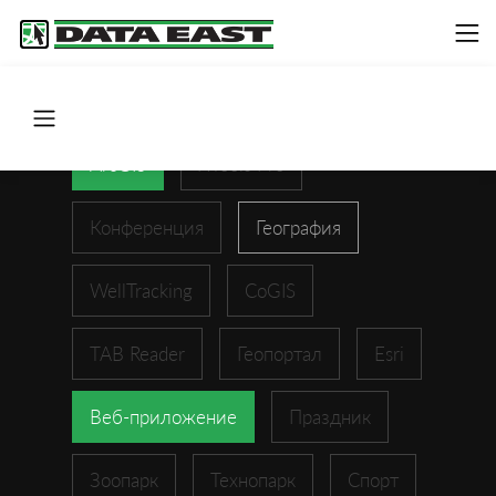
ArcGIS
XTools Pro
Конференция
География
WellTracking
CoGIS
TAB Reader
Геопортал
Esri
Веб-приложение
Праздник
Зоопарк
Технопарк
Спорт