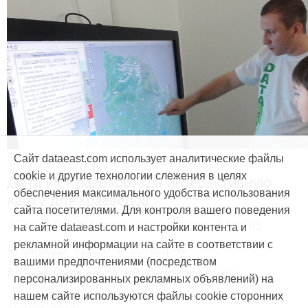
Продукты и услуги
Сайт dataeast.com использует аналитические файлы
cookie и другие технологии слежения в целях
Дата Ист разработала интерактивную
обеспечения максимального удобства использования
карту для краеведов
сайта посетителями. Для контроля вашего поведения
#CarryMap
#Интерактивная карта
#ArcGIS
на сайте dataeast.com и настройки контента и
рекламной информации на сайте в соответствии с
#Природа
#Дети
#География
вашими предпочтениями (посредством
#Мобильная карта
#Веб-приложение
персонализированных рекламных объявлений) на
нашем сайте используются файлы cookie сторонних
15 мая, 2014