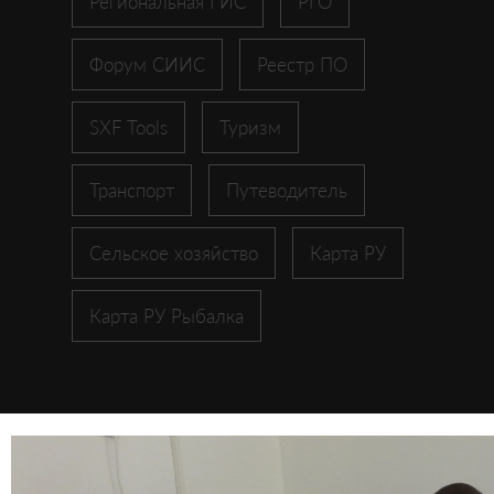
Региональная ГИС
РГО
Форум СИИС
Реестр ПО
SXF Tools
Туризм
Транспорт
Путеводитель
Сельское хозяйство
Карта РУ
Карта РУ Рыбалка