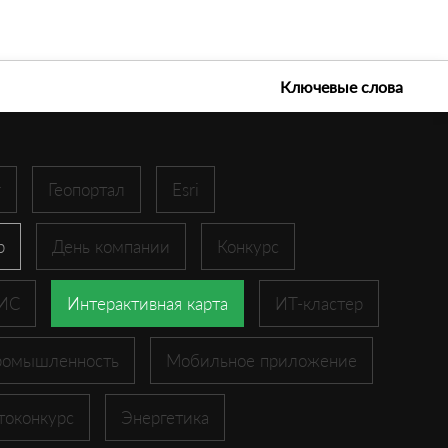
е технологии 2026
Ключевые слова
r
Геопортал
Esri
p
День компании
Конкурс
ГИС
Интерактивная карта
ИТ-кластер
ромышленность
Мобильное приложение
токонкурс
Энергетика