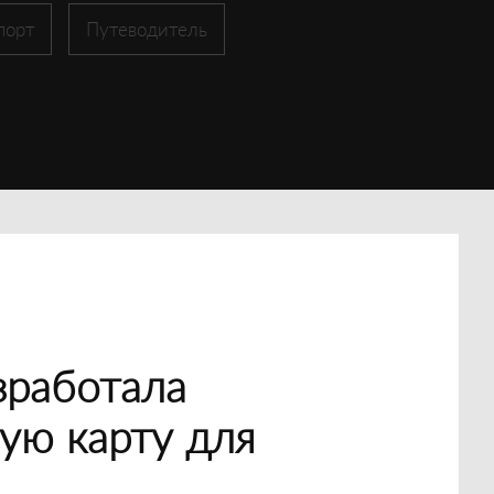
порт
Путеводитель
зработала
ую карту для