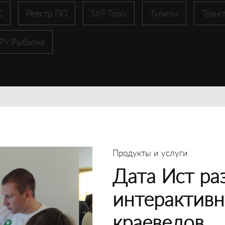
С
Реестр ПО
SXF Tools
Туризм
Транс
 РУ Рыбалка
Продукты и услуги
Дата Ист ра
интерактивн
краеведов