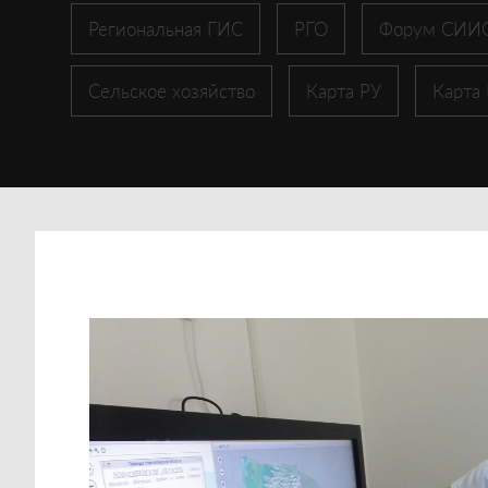
Региональная ГИС
РГО
Форум СИИ
Сельское хозяйство
Карта РУ
Карта