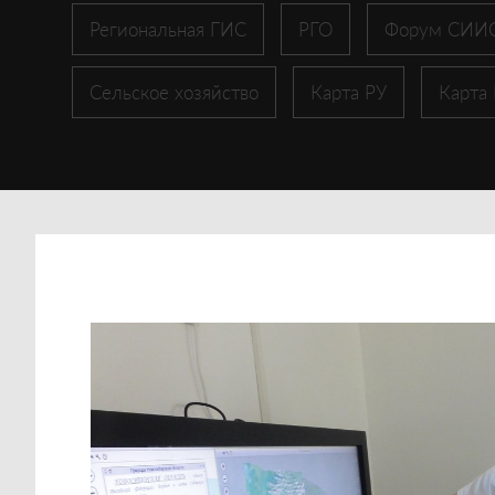
Региональная ГИС
РГО
Форум СИИ
Сельское хозяйство
Карта РУ
Карта