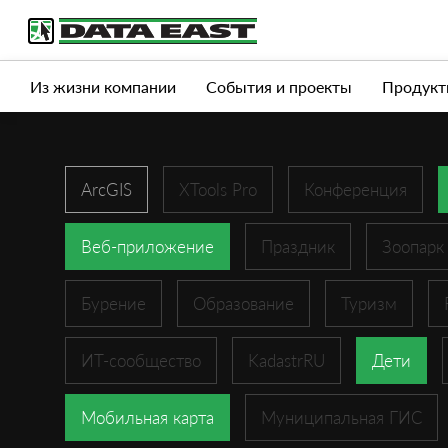
Услуги
Продукты
Истории успеха
Журна
Из жизни компании
События и проекты
Продукт
ArcGIS
XTools Pro
Конференция
Веб-приложение
Праздник
Зоопарк
Бурение
Образование
Туризм
ИТ-сообщество
KadastrRU
Дети
Мобильная карта
Муниципальная ГИС