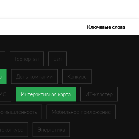
е технологии 2026
Ключевые слова
r
Геопортал
Esri
p
День компании
Конкурс
ГИС
Интерактивная карта
ИТ-кластер
ромышленность
Мобильное приложение
токонкурс
Энергетика