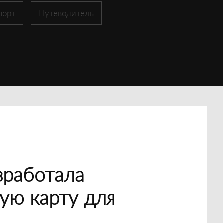
порт
Путеводитель
зработала
ую карту для