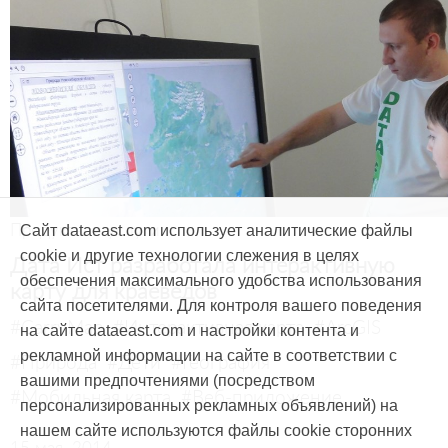
Продукты и услуги
Сайт dataeast.com использует аналитические файлы
cookie и другие технологии слежения в целях
Дата Ист разработала интерактивную
обеспечения максимального удобства использования
карту для краеведов
сайта посетителями. Для контроля вашего поведения
#CarryMap
#Интерактивная карта
#ArcGIS
на сайте dataeast.com и настройки контента и
рекламной информации на сайте в соответствии с
#Природа
#Дети
#География
вашими предпочтениями (посредством
#Мобильная карта
#Веб-приложение
персонализированных рекламных объявлений) на
нашем сайте используются файлы cookie сторонних
15 мая, 2014