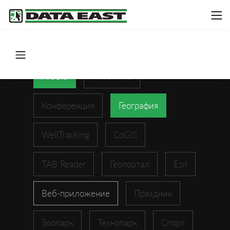
ArcGIS
XTools Pro
Конференция
География
WellTracking
CoGIS
TAB Reader
Геопортал
Esri
Веб-приложение
Праздник
Зоопарк
Технопарк
Спорт