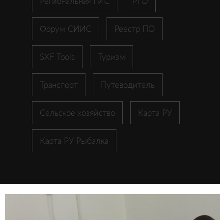
Региональная ГИС
РГО
Форум СИИС
Реестр ПО
SXF Tools
Туризм
Транспорт
Путеводитель
Сельское хозяйство
Карта РУ
Карта РУ Рыбалка