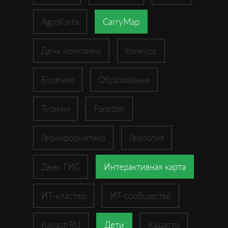
AgroKarta
CarryMap
День компании
Конкурс
Бурение
Образование
Туризм
Forester
Геоинформатика
Геология
День ГИС
Интерактивная карта
ИТ-кластер
ИТ-сообщество
KadastrRU
Дети
Кадастр