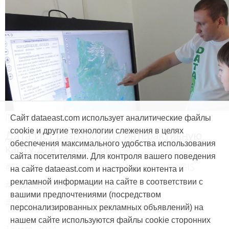
Продукты и услуги
Сайт dataeast.com использует аналитические файлы
cookie и другие технологии слежения в целях
Дата Ист разработала интерактивную
обеспечения максимального удобства использования
карту для краеведов
сайта посетителями. Для контроля вашего поведения
#CarryMap
#Интерактивная карта
#ArcGIS
на сайте dataeast.com и настройки контента и
рекламной информации на сайте в соответствии с
#Природа
#Дети
#География
вашими предпочтениями (посредством
#Мобильная карта
#Веб-приложение
персонализированных рекламных объявлений) на
нашем сайте используются файлы cookie сторонних
15 мая, 2014