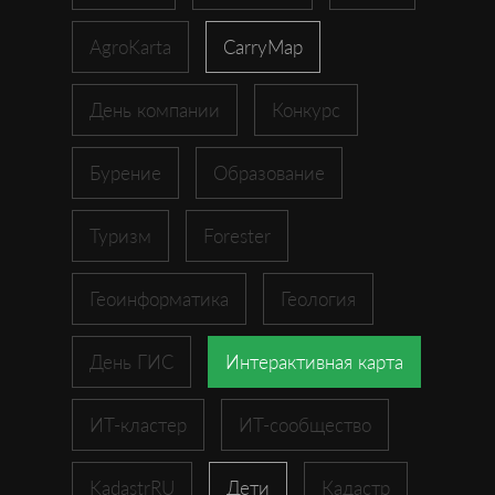
AgroKarta
CarryMap
День компании
Конкурс
Бурение
Образование
Туризм
Forester
Геоинформатика
Геология
День ГИС
Интерактивная карта
ИТ-кластер
ИТ-сообщество
KadastrRU
Дети
Кадастр