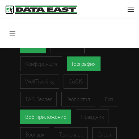
ArcGIS
XTools Pro
Конференция
География
WellTracking
CoGIS
TAB Reader
Геопортал
Esri
Веб-приложение
Праздник
Зоопарк
Технопарк
Спорт