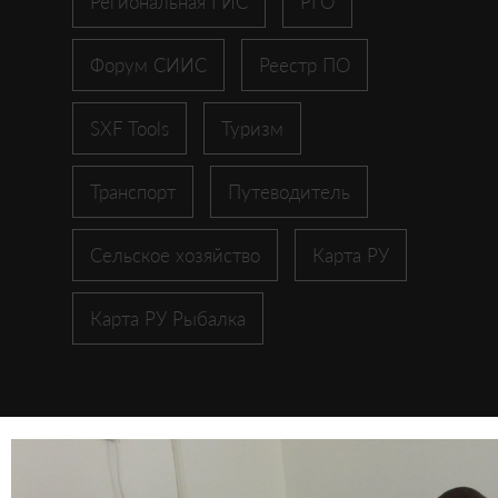
Региональная ГИС
РГО
Форум СИИС
Реестр ПО
SXF Tools
Туризм
Транспорт
Путеводитель
Сельское хозяйство
Карта РУ
Карта РУ Рыбалка