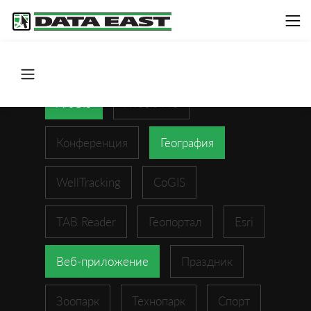
ArcGIS
XTools Pro
Конференция
География
WellTracking
CoGIS
TAB Reader
Геопортал
Esri
Веб-приложение
Праздник
Зоопарк
Технопарк
Спорт