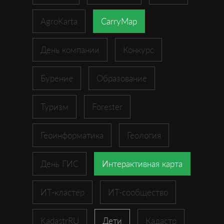
AgroKarta
CarryMap
День компании
Конкурс
Бурение
Образование
Туризм
Forester
Геоинформатика
Геология
День ГИС
Интерактивная карта
ИТ-кластер
ИТ-сообщество
KadastrRU
Дети
Кадастр