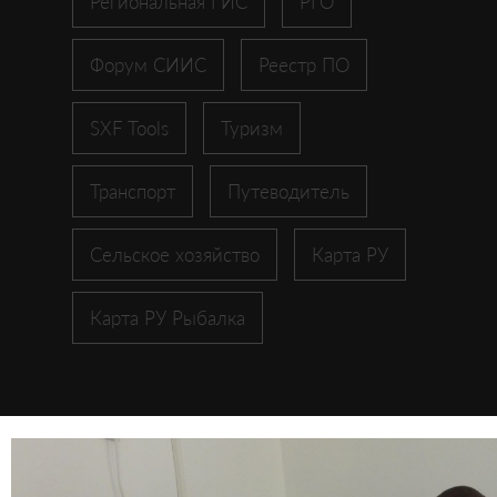
Региональная ГИС
РГО
Форум СИИС
Реестр ПО
SXF Tools
Туризм
Транспорт
Путеводитель
Сельское хозяйство
Карта РУ
Карта РУ Рыбалка