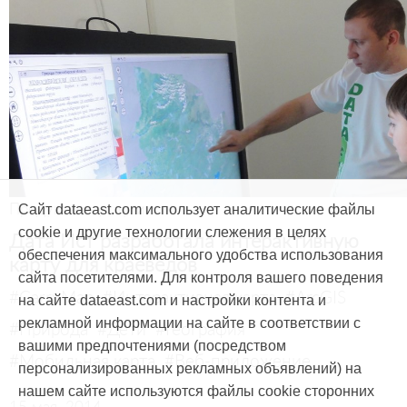
Продукты и услуги
Сайт dataeast.com использует аналитические файлы
cookie и другие технологии слежения в целях
Дата Ист разработала интерактивную
обеспечения максимального удобства использования
карту для краеведов
сайта посетителями. Для контроля вашего поведения
#CarryMap
#Интерактивная карта
#ArcGIS
на сайте dataeast.com и настройки контента и
рекламной информации на сайте в соответствии с
#Природа
#Дети
#География
вашими предпочтениями (посредством
#Мобильная карта
#Веб-приложение
персонализированных рекламных объявлений) на
нашем сайте используются файлы cookie сторонних
15 мая, 2014