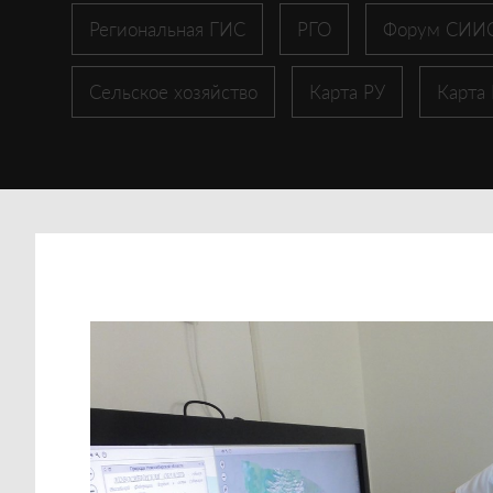
Региональная ГИС
РГО
Форум СИИ
Сельское хозяйство
Карта РУ
Карта