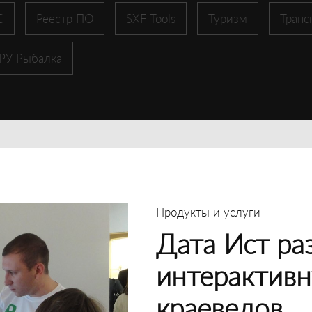
С
Реестр ПО
SXF Tools
Туризм
Транс
 РУ Рыбалка
Продукты и услуги
Дата Ист ра
интерактивн
краеведов