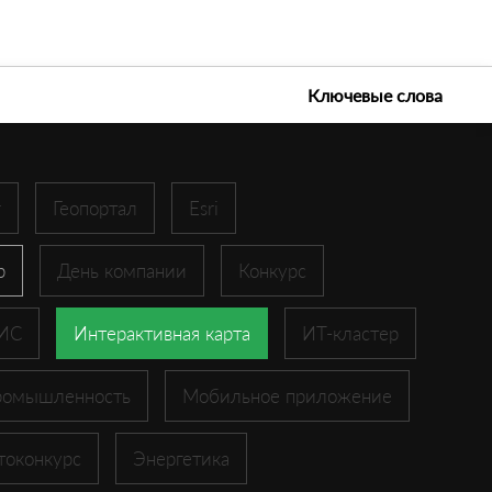
е технологии 2026
Ключевые слова
r
Геопортал
Esri
p
День компании
Конкурс
ГИС
Интерактивная карта
ИТ-кластер
ромышленность
Мобильное приложение
токонкурс
Энергетика