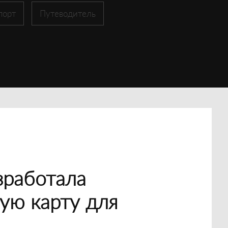
порт
Путеводитель
зработала
ую карту для