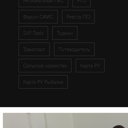
Региональная ГИС
РГО
Форум СИИС
Реестр ПО
SXF Tools
Туризм
Транспорт
Путеводитель
Сельское хозяйство
Карта РУ
Карта РУ Рыбалка