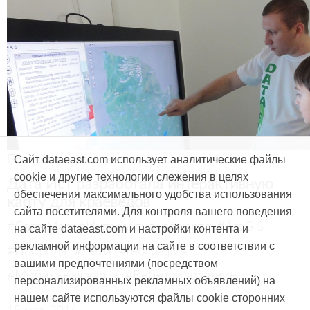
Продукты и услуги
Сайт dataeast.com использует аналитические файлы
cookie и другие технологии слежения в целях
Дата Ист разработала интерактивную
обеспечения максимального удобства использования
карту для краеведов
сайта посетителями. Для контроля вашего поведения
#CarryMap
#Интерактивная карта
#ArcGIS
на сайте dataeast.com и настройки контента и
рекламной информации на сайте в соответствии с
#Природа
#Дети
#География
вашими предпочтениями (посредством
#Мобильная карта
#Веб-приложение
персонализированных рекламных объявлений) на
нашем сайте используются файлы cookie сторонних
15 мая, 2014