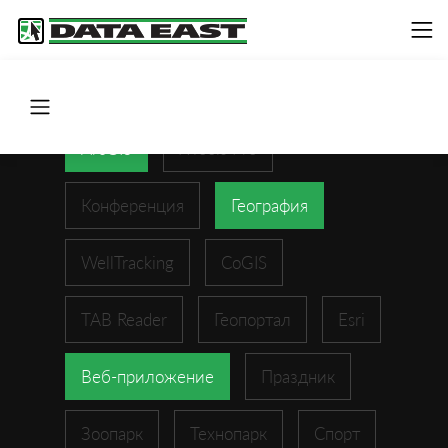
ArcGIS
XTools Pro
Конференция
География
WellTracking
CoGIS
TAB Reader
Геопортал
Esri
Веб-приложение
Праздник
Зоопарк
Технопарк
Спорт