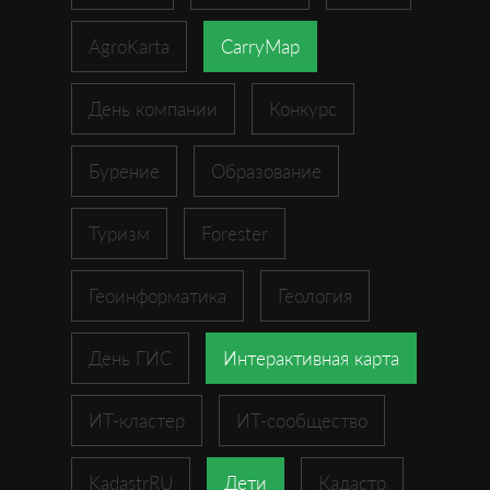
AgroKarta
CarryMap
День компании
Конкурс
Бурение
Образование
Туризм
Forester
Геоинформатика
Геология
День ГИС
Интерактивная карта
ИТ-кластер
ИТ-сообщество
KadastrRU
Дети
Кадастр