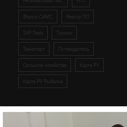
Региональная ГИС
РГО
Форум СИИС
Реестр ПО
SXF Tools
Туризм
Транспорт
Путеводитель
Сельское хозяйство
Карта РУ
Карта РУ Рыбалка