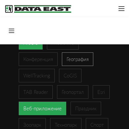
ArcGIS
XTools Pro
Конференция
География
WellTracking
CoGIS
TAB Reader
Геопортал
Esri
Веб-приложение
Праздник
Зоопарк
Технопарк
Спорт