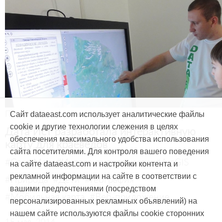
Продукты и услуги
Сайт dataeast.com использует аналитические файлы
cookie и другие технологии слежения в целях
Дата Ист разработала интерактивную
обеспечения максимального удобства использования
карту для краеведов
сайта посетителями. Для контроля вашего поведения
#CarryMap
#Интерактивная карта
#ArcGIS
на сайте dataeast.com и настройки контента и
рекламной информации на сайте в соответствии с
#Природа
#Дети
#География
вашими предпочтениями (посредством
#Мобильная карта
#Веб-приложение
персонализированных рекламных объявлений) на
нашем сайте используются файлы cookie сторонних
15 мая, 2014