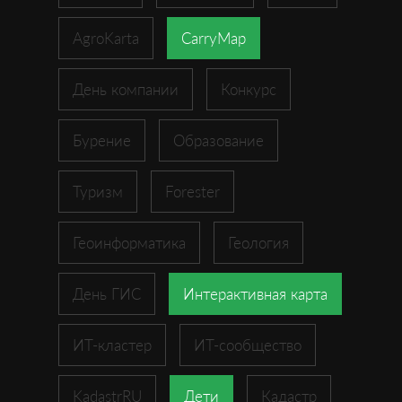
AgroKarta
CarryMap
День компании
Конкурс
Бурение
Образование
Туризм
Forester
Геоинформатика
Геология
День ГИС
Интерактивная карта
ИТ-кластер
ИТ-сообщество
KadastrRU
Дети
Кадастр