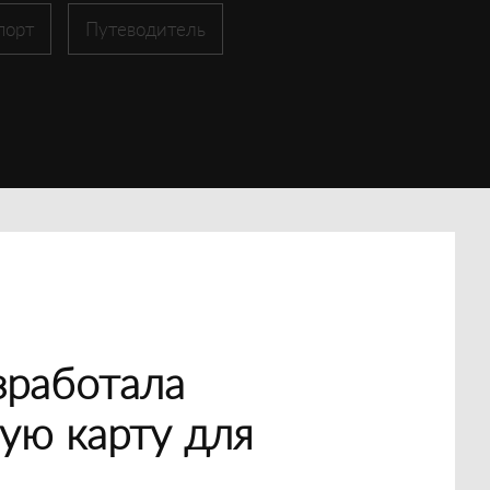
порт
Путеводитель
зработала
ую карту для