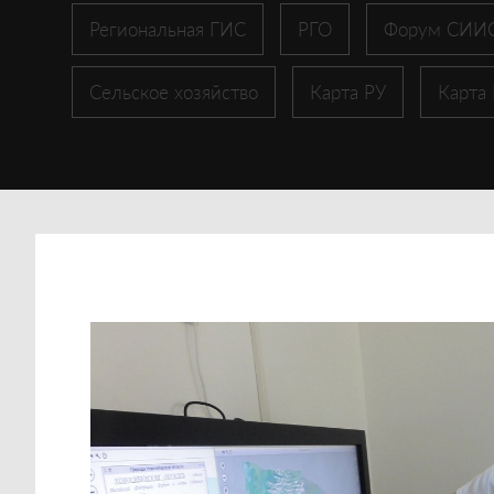
Региональная ГИС
РГО
Форум СИИ
Сельское хозяйство
Карта РУ
Карта