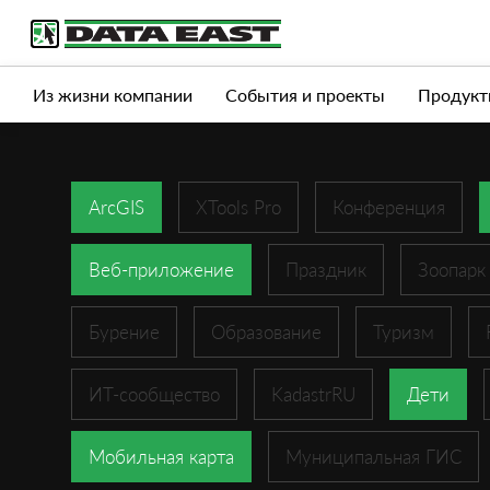
Услуги
Продукты
Истории успеха
Журна
Из жизни компании
События и проекты
Продукт
ArcGIS
XTools Pro
Конференция
Веб-приложение
Праздник
Зоопарк
Бурение
Образование
Туризм
ИТ-сообщество
KadastrRU
Дети
Мобильная карта
Муниципальная ГИС