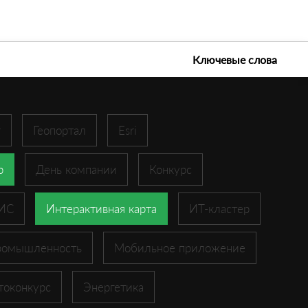
е технологии 2026
Ключевые слова
r
Геопортал
Esri
p
День компании
Конкурс
ГИС
Интерактивная карта
ИТ-кластер
ромышленность
Мобильное приложение
токонкурс
Энергетика