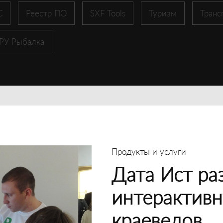
С
Реестр ПО
SXF Tools
Туризм
Транс
 РУ Рыбалка
Продукты и услуги
Дата Ист ра
интерактивн
краеведов