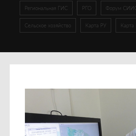
Региональная ГИС
РГО
Форум СИИ
Сельское хозяйство
Карта РУ
Карта