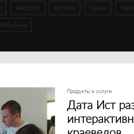
С
Реестр ПО
SXF Tools
Туризм
Транс
 РУ Рыбалка
Продукты и услуги
Дата Ист ра
интерактивн
краеведов