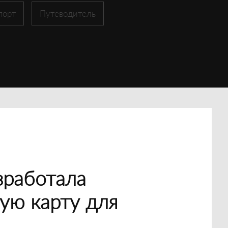
порт
Путеводитель
зработала
ую карту для