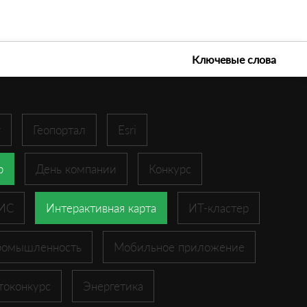
е технологии 2026
Ключевые слова
r
Геопортал
Esri
p
День компании
Конкурс
ГИС
Интерактивная карта
ИТ-кластер
ромышленность
Мобильное приложение
токонкурс
Энергетика