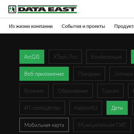
Услуги
Продукты
Истории успеха
Журна
Из жизни компании
События и проекты
Продукт
ArcGIS
XTools Pro
Конференция
Веб-приложение
Праздник
Зоопарк
Бурение
Образование
Туризм
ИТ-сообщество
KadastrRU
Дети
Мобильная карта
Муниципальная ГИС