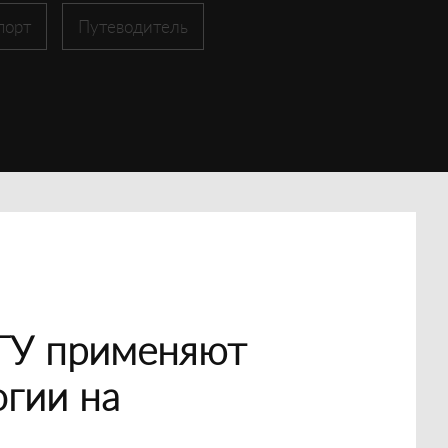
порт
Путеводитель
ГУ применяют
гии на