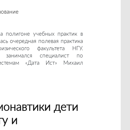
зование
на полигоне учебных практик в
сь очередная полевая практика
физического факультета НГУ.
 занимался специалист по
истемам «Дата Ист» Михаил
монавтики дети
ту и