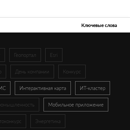
е технологии 2026
Ключевые слова
r
Геопортал
Esri
p
День компании
Конкурс
ГИС
Интерактивная карта
ИТ-кластер
ромышленность
Мобильное приложение
токонкурс
Энергетика