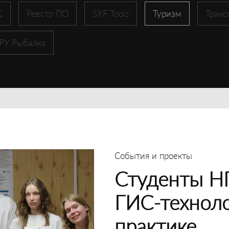
С
Реестр ПО
SXF Tools
Туризм
Транс
 РУ Рыбалка
События и проекты
Студенты Н
ГИС-техноло
практике