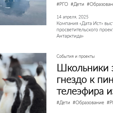
#РГО
#Дети
#Образова
14 апреля, 2025
Компания «Дата Ист» выс
просветительского проек
Антарктида»
События и проекты
Школьники з
гнездо к пи
телеэфира и
#Дети
#Образование
#Р