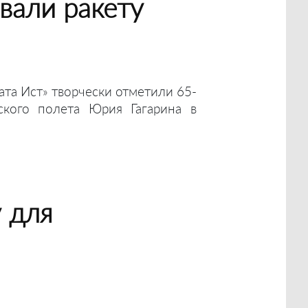
вали ракету
та Ист» творчески отметили 65-
ского полета Юрия Гагарина в
у для