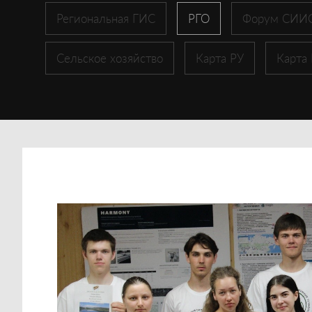
Региональная ГИС
РГО
Форум СИИ
Сельское хозяйство
Карта РУ
Карта