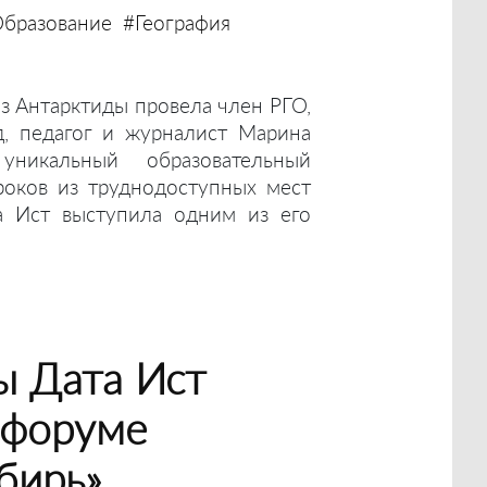
бразование
#География
з Антарктиды провела член РГО,
д, педагог и журналист Марина
уникальный образовательный
роков из труднодоступных мест
а Ист выступила одним из его
ы Дата Ист
 форуме
бирь»