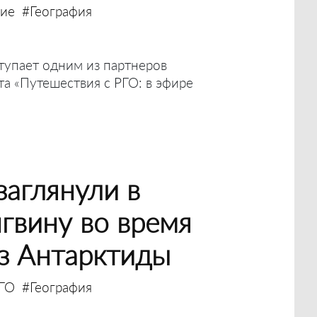
ние
#География
тупает одним из партнеров
та «Путешествия с РГО: в эфире
аглянули в
нгвину во время
з Антарктиды
ГО
#География