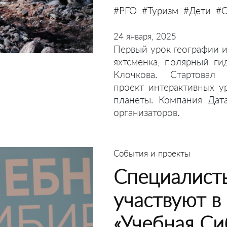
#РГО
#Туризм
#Дети
#О
24 января, 2025
Первый урок географии и
яхтсменка, полярный ги
Клочкова. Стартовал 
проект интерактивных у
планеты. Компания Дат
организаторов.
События и проекты
Специалист
участвуют в
«Учебная Си