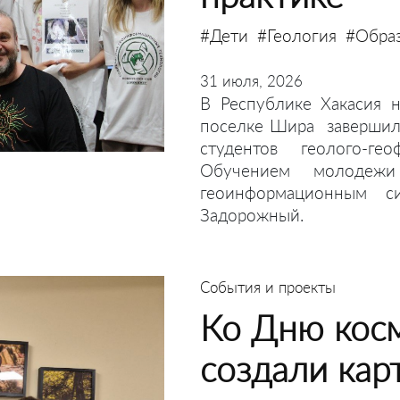
#Дети
#Геология
#Обра
31 июля, 2026
В Республике Хакасия 
поселке Шира завершила
студентов геолого-гео
Обучением молодежи
геоинформационным с
Задорожный.
События и проекты
Ко Дню кос
создали кар