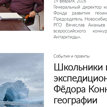
19 февраля, 2026
Генеральный директор к
Фонда развития геои
Председатель Новосибир
РГО Вячеслав Ананьев
всероссийского конк
Антарктиды».
События и проекты
Школьники 
экспедицио
Фёдора Коню
географии