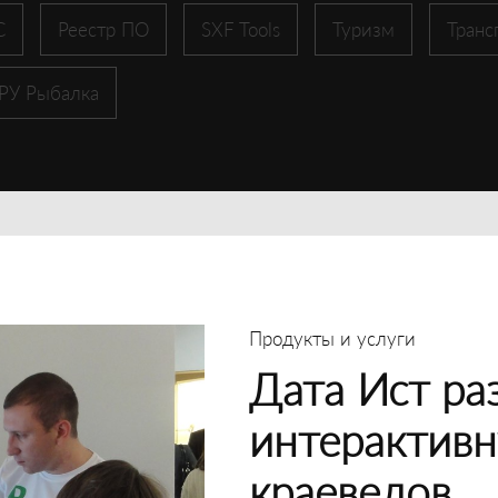
С
Реестр ПО
SXF Tools
Туризм
Транс
 РУ Рыбалка
Продукты и услуги
Дата Ист ра
интерактивн
краеведов