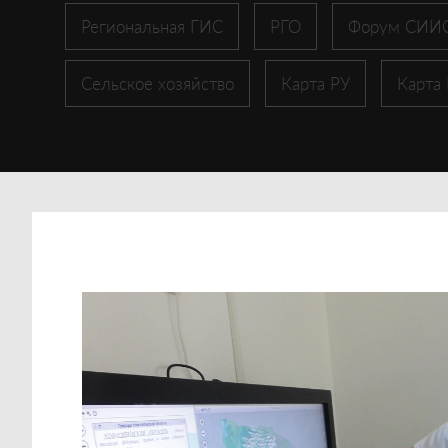
Региональная ГИС
РГО
Форум СИИ
Сельское хозяйство
Карта РУ
Карта