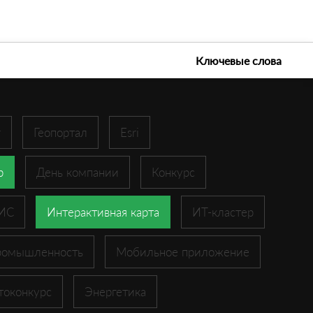
е технологии 2026
Ключевые слова
r
Геопортал
Esri
p
День компании
Конкурс
ГИС
Интерактивная карта
ИТ-кластер
ромышленность
Мобильное приложение
токонкурс
Энергетика