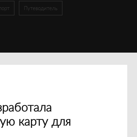
порт
Путеводитель
зработала
ую карту для