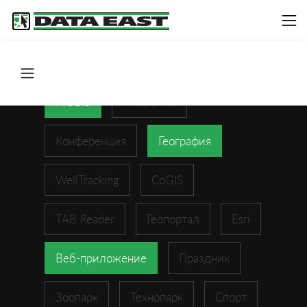
ArcGIS
XTools Pro
Конференция
География
WellTracking
CoGIS
TAB Reader
Геопортал
Esri
Веб-приложение
Праздник
Зоопарк
Технопарк
Спорт