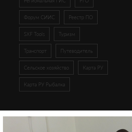
Региональная ГИС
РГО
Форум СИИС
Реестр ПО
SXF Tools
Туризм
Транспорт
Путеводитель
Сельское хозяйство
Карта РУ
Карта РУ Рыбалка