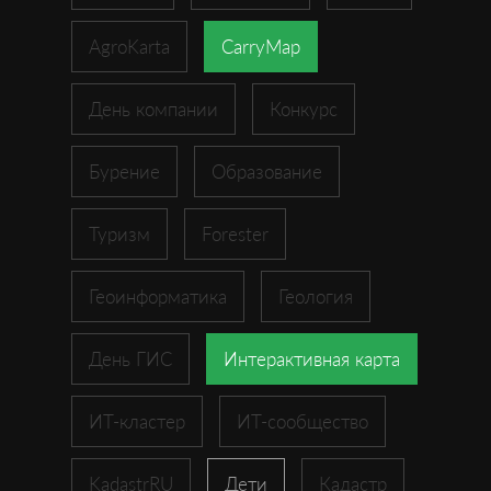
AgroKarta
CarryMap
День компании
Конкурс
Бурение
Образование
Туризм
Forester
Геоинформатика
Геология
День ГИС
Интерактивная карта
ИТ-кластер
ИТ-сообщество
KadastrRU
Дети
Кадастр