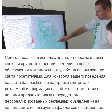
Продукты и услуги
Сайт dataeast.com использует аналитические файлы
cookie и другие технологии слежения в целях
Дата Ист разработала интерактивную
обеспечения максимального удобства использования
карту для краеведов
сайта посетителями. Для контроля вашего поведения
#CarryMap
#Интерактивная карта
#ArcGIS
на сайте dataeast.com и настройки контента и
рекламной информации на сайте в соответствии с
#Природа
#Дети
#География
вашими предпочтениями (посредством
#Мобильная карта
#Веб-приложение
персонализированных рекламных объявлений) на
нашем сайте используются файлы cookie сторонних
15 мая, 2014