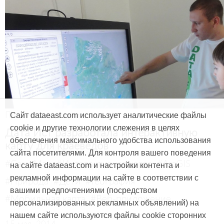
Продукты и услуги
Сайт dataeast.com использует аналитические файлы
cookie и другие технологии слежения в целях
Дата Ист разработала интерактивную
обеспечения максимального удобства использования
карту для краеведов
сайта посетителями. Для контроля вашего поведения
#CarryMap
#Интерактивная карта
#ArcGIS
на сайте dataeast.com и настройки контента и
рекламной информации на сайте в соответствии с
#Природа
#Дети
#География
вашими предпочтениями (посредством
#Мобильная карта
#Веб-приложение
персонализированных рекламных объявлений) на
нашем сайте используются файлы cookie сторонних
15 мая, 2014