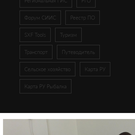
Региональная ГИС
РГО
Форум СИИС
Реестр ПО
SXF Tools
Туризм
Транспорт
Путеводитель
Сельское хозяйство
Карта РУ
Карта РУ Рыбалка