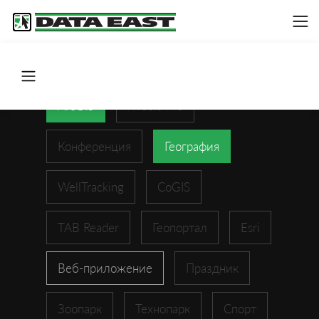
ArcGIS
XTools Pro
Конференция
География
WellTracking
CoGIS
TAB Reader
Геопортал
Esri
Веб-приложение
Праздник
Зоопарк
Технопарк
Спорт