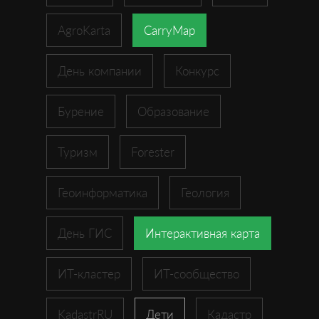
AgroKarta
CarryMap
День компании
Конкурс
Бурение
Образование
Туризм
Forester
Геоинформатика
Геология
День ГИС
Интерактивная карта
ИТ-кластер
ИТ-сообщество
KadastrRU
Дети
Кадастр