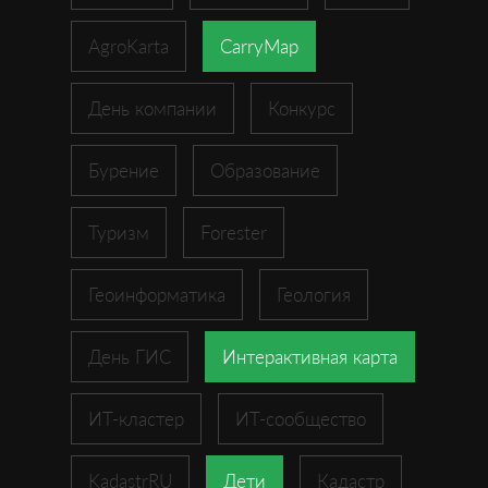
AgroKarta
CarryMap
День компании
Конкурс
Бурение
Образование
Туризм
Forester
Геоинформатика
Геология
День ГИС
Интерактивная карта
ИТ-кластер
ИТ-сообщество
KadastrRU
Дети
Кадастр