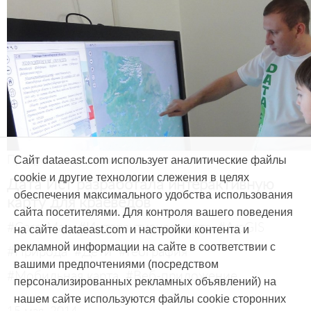
Продукты и услуги
Сайт dataeast.com использует аналитические файлы
cookie и другие технологии слежения в целях
Дата Ист разработала интерактивную
обеспечения максимального удобства использования
карту для краеведов
сайта посетителями. Для контроля вашего поведения
#CarryMap
#Интерактивная карта
#ArcGIS
на сайте dataeast.com и настройки контента и
рекламной информации на сайте в соответствии с
#Природа
#Дети
#География
вашими предпочтениями (посредством
#Мобильная карта
#Веб-приложение
персонализированных рекламных объявлений) на
нашем сайте используются файлы cookie сторонних
15 мая, 2014