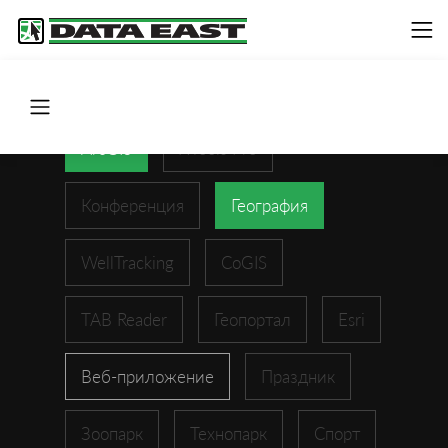
ArcGIS
XTools Pro
Конференция
География
WellTracking
CoGIS
TAB Reader
Геопортал
Esri
Веб-приложение
Праздник
Зоопарк
Технопарк
Спорт