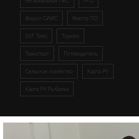
Региональная ГИС
РГО
Форум СИИС
Реестр ПО
SXF Tools
Туризм
Транспорт
Путеводитель
Сельское хозяйство
Карта РУ
Карта РУ Рыбалка