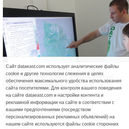
Продукты и услуги
Сайт dataeast.com использует аналитические файлы
cookie и другие технологии слежения в целях
Дата Ист разработала интерактивную
обеспечения максимального удобства использования
карту для краеведов
сайта посетителями. Для контроля вашего поведения
#CarryMap
#Интерактивная карта
#ArcGIS
на сайте dataeast.com и настройки контента и
рекламной информации на сайте в соответствии с
#Природа
#Дети
#География
вашими предпочтениями (посредством
#Мобильная карта
#Веб-приложение
персонализированных рекламных объявлений) на
нашем сайте используются файлы cookie сторонних
15 мая, 2014