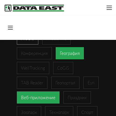
ArcGIS
XTools Pro
Конференция
География
WellTracking
CoGIS
TAB Reader
Геопортал
Esri
Веб-приложение
Праздник
Зоопарк
Технопарк
Спорт