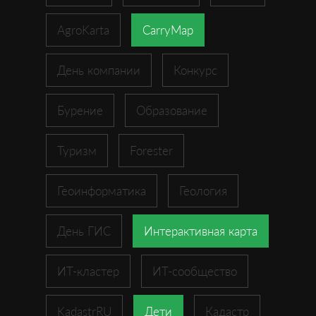
AgroKarta
CarryMap
День компании
Конкурс
Бурение
Образование
Туризм
Forester
Геоинформатика
Геология
День ГИС
Интерактивная карта
ИТ-кластер
ИТ-сообщество
KadastrRU
Дети
Кадастр