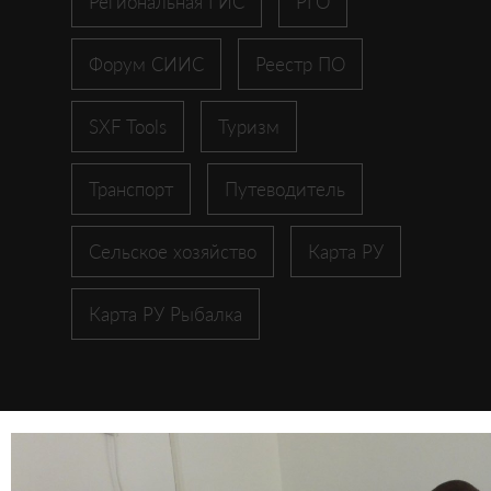
Региональная ГИС
РГО
Форум СИИС
Реестр ПО
SXF Tools
Туризм
Транспорт
Путеводитель
Сельское хозяйство
Карта РУ
Карта РУ Рыбалка