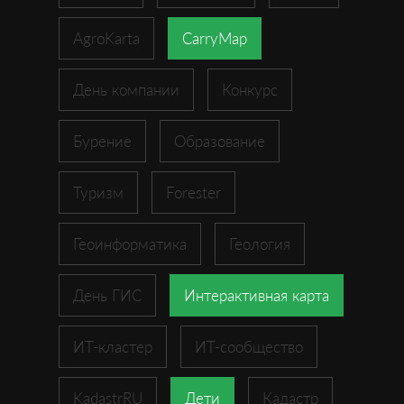
AgroKarta
CarryMap
День компании
Конкурс
Бурение
Образование
Туризм
Forester
Геоинформатика
Геология
День ГИС
Интерактивная карта
ИТ-кластер
ИТ-сообщество
KadastrRU
Дети
Кадастр