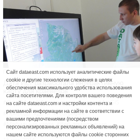
Продукты и услуги
Сайт dataeast.com использует аналитические файлы
cookie и другие технологии слежения в целях
Дата Ист разработала интерактивную
обеспечения максимального удобства использования
карту для краеведов
сайта посетителями. Для контроля вашего поведения
#CarryMap
#Интерактивная карта
#ArcGIS
на сайте dataeast.com и настройки контента и
рекламной информации на сайте в соответствии с
#Природа
#Дети
#География
вашими предпочтениями (посредством
#Мобильная карта
#Веб-приложение
персонализированных рекламных объявлений) на
нашем сайте используются файлы cookie сторонних
15 мая, 2014