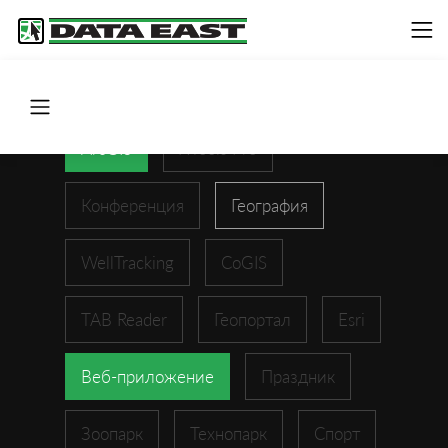
ArcGIS
XTools Pro
Конференция
География
WellTracking
CoGIS
TAB Reader
Геопортал
Esri
Веб-приложение
Праздник
Зоопарк
Технопарк
Спорт