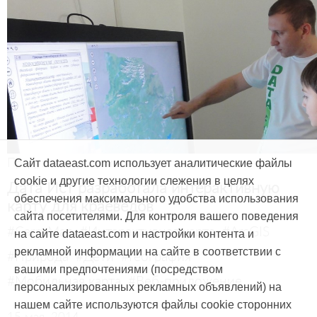
Продукты и услуги
Сайт dataeast.com использует аналитические файлы
cookie и другие технологии слежения в целях
Дата Ист разработала интерактивную
обеспечения максимального удобства использования
карту для краеведов
сайта посетителями. Для контроля вашего поведения
#CarryMap
#Интерактивная карта
#ArcGIS
на сайте dataeast.com и настройки контента и
рекламной информации на сайте в соответствии с
#Природа
#Дети
#География
вашими предпочтениями (посредством
#Мобильная карта
#Веб-приложение
персонализированных рекламных объявлений) на
нашем сайте используются файлы cookie сторонних
15 мая, 2014