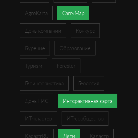
AgroKarta
CarryMap
День компании
Конкурс
Бурение
Образование
Туризм
Forester
Геоинформатика
Геология
День ГИС
Интерактивная карта
ИТ-кластер
ИТ-сообщество
KadastrRU
Дети
Кадастр