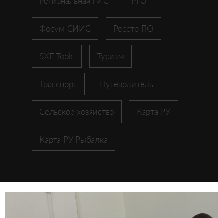
Региональная ГИС
РГО
Форум СИИС
Реестр ПО
SXF Tools
Туризм
Транспорт
Путеводитель
Сельское хозяйство
Карта РУ
Карта РУ Рыбалка