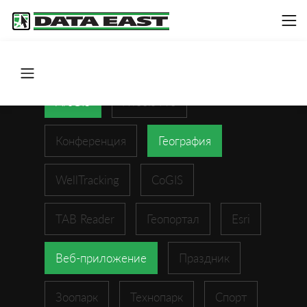
ArcGIS
XTools Pro
Конференция
География
WellTracking
CoGIS
TAB Reader
Геопортал
Esri
Веб-приложение
Праздник
Зоопарк
Технопарк
Спорт