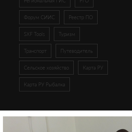
Региональная ГИС
РГО
Форум СИИС
Реестр ПО
SXF Tools
Туризм
Транспорт
Путеводитель
Сельское хозяйство
Карта РУ
Карта РУ Рыбалка