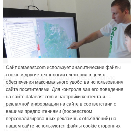
Продукты и услуги
Сайт dataeast.com использует аналитические файлы
cookie и другие технологии слежения в целях
Дата Ист разработала интерактивную
обеспечения максимального удобства использования
карту для краеведов
сайта посетителями. Для контроля вашего поведения
#CarryMap
#Интерактивная карта
#ArcGIS
на сайте dataeast.com и настройки контента и
рекламной информации на сайте в соответствии с
#Природа
#Дети
#География
вашими предпочтениями (посредством
#Мобильная карта
#Веб-приложение
персонализированных рекламных объявлений) на
нашем сайте используются файлы cookie сторонних
15 мая, 2014