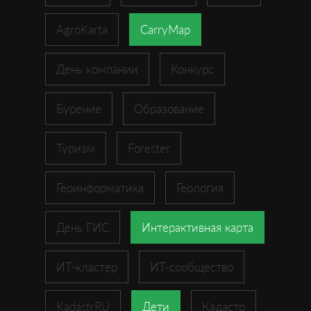
AgroKarta
CarryMap
День компании
Конкурс
Бурение
Образование
Туризм
Forester
Геоинформатика
Геология
День ГИС
Интерактивная карта
ИТ-кластер
ИТ-сообщество
KadastrRU
Дети
Кадастр