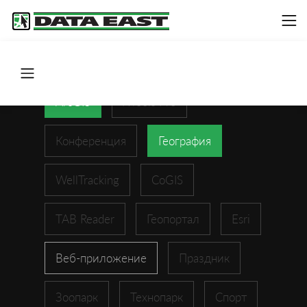
ArcGIS
XTools Pro
Конференция
География
WellTracking
CoGIS
TAB Reader
Геопортал
Esri
Веб-приложение
Праздник
Зоопарк
Технопарк
Спорт