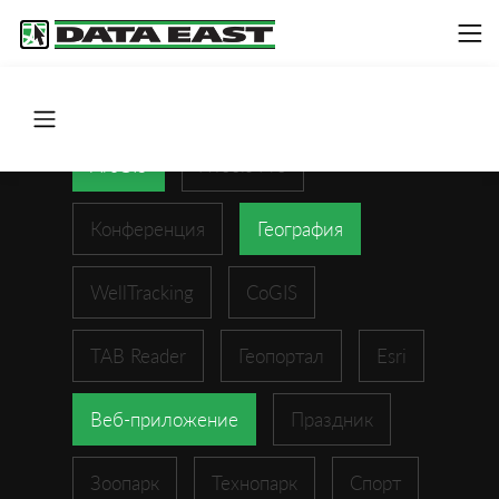
ArcGIS
XTools Pro
Конференция
География
WellTracking
CoGIS
TAB Reader
Геопортал
Esri
Веб-приложение
Праздник
Зоопарк
Технопарк
Спорт