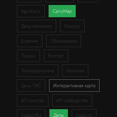
AgroKarta
CarryMap
День компании
Конкурс
Бурение
Образование
Туризм
Forester
Геоинформатика
Геология
День ГИС
Интерактивная карта
ИТ-кластер
ИТ-сообщество
KadastrRU
Дети
Кадастр