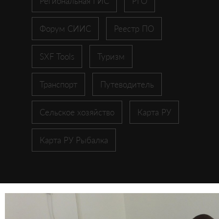
Региональная ГИС
РГО
Форум СИИС
Реестр ПО
SXF Tools
Туризм
Транспорт
Путеводитель
Сельское хозяйство
Карта РУ
Карта РУ Рыбалка