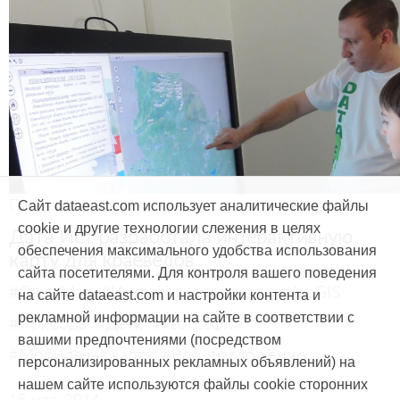
Продукты и услуги
Сайт dataeast.com использует аналитические файлы
cookie и другие технологии слежения в целях
Дата Ист разработала интерактивную
обеспечения максимального удобства использования
карту для краеведов
сайта посетителями. Для контроля вашего поведения
#CarryMap
#Интерактивная карта
#ArcGIS
на сайте dataeast.com и настройки контента и
рекламной информации на сайте в соответствии с
#Природа
#Дети
#География
вашими предпочтениями (посредством
#Мобильная карта
#Веб-приложение
персонализированных рекламных объявлений) на
нашем сайте используются файлы cookie сторонних
15 мая, 2014