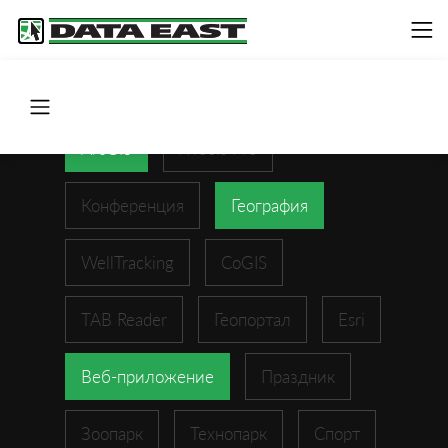
ArcGIS
XTools Pro
Конференция
География
WellTracking
CoGIS
TAB Reader
Геопортал
Esri
Веб-приложение
Праздник
Зоопарк
Технопарк
Спорт