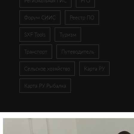
Региональная ГИС
РГО
Форум СИИС
Реестр ПО
SXF Tools
Туризм
Транспорт
Путеводитель
Сельское хозяйство
Карта РУ
Карта РУ Рыбалка