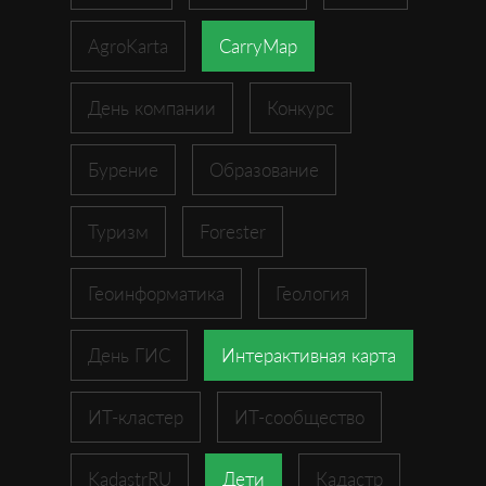
AgroKarta
CarryMap
День компании
Конкурс
Бурение
Образование
Туризм
Forester
Геоинформатика
Геология
День ГИС
Интерактивная карта
ИТ-кластер
ИТ-сообщество
KadastrRU
Дети
Кадастр