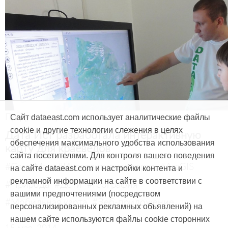
Продукты и услуги
Сайт dataeast.com использует аналитические файлы
cookie и другие технологии слежения в целях
Дата Ист разработала интерактивную
обеспечения максимального удобства использования
карту для краеведов
сайта посетителями. Для контроля вашего поведения
#CarryMap
#Интерактивная карта
#ArcGIS
на сайте dataeast.com и настройки контента и
рекламной информации на сайте в соответствии с
#Природа
#Дети
#География
вашими предпочтениями (посредством
#Мобильная карта
#Веб-приложение
персонализированных рекламных объявлений) на
нашем сайте используются файлы cookie сторонних
15 мая, 2014