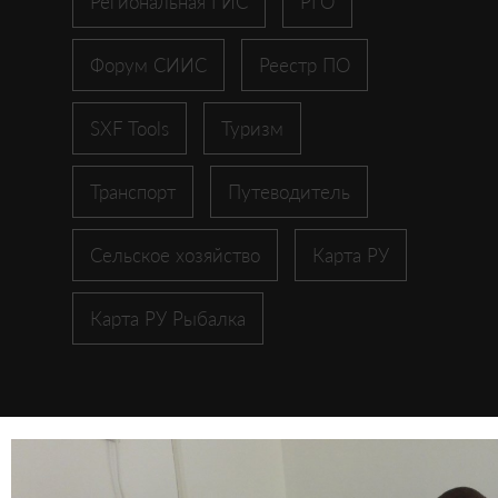
Региональная ГИС
РГО
Форум СИИС
Реестр ПО
SXF Tools
Туризм
Транспорт
Путеводитель
Сельское хозяйство
Карта РУ
Карта РУ Рыбалка