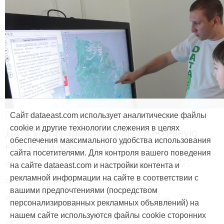
Продукты и услуги
Сайт dataeast.com использует аналитические файлы
cookie и другие технологии слежения в целях
Дата Ист разработала интерактивную
обеспечения максимального удобства использования
карту для краеведов
сайта посетителями. Для контроля вашего поведения
#CarryMap
#Интерактивная карта
#ArcGIS
на сайте dataeast.com и настройки контента и
рекламной информации на сайте в соответствии с
#Природа
#Дети
#География
вашими предпочтениями (посредством
#Мобильная карта
#Веб-приложение
персонализированных рекламных объявлений) на
нашем сайте используются файлы cookie сторонних
15 мая, 2014