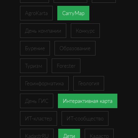
AgroKarta
CarryMap
День компании
Конкурс
Бурение
Образование
Туризм
Forester
Геоинформатика
Геология
День ГИС
Интерактивная карта
ИТ-кластер
ИТ-сообщество
KadastrRU
Дети
Кадастр