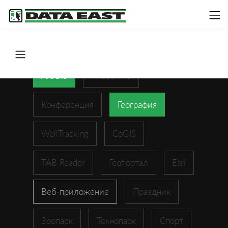
ArcGIS
XTools Pro
Конференция
География
WellTracking
CoGIS
TAB Reader
Геопортал
Esri
Веб-приложение
Праздник
Зоопарк
Технопарк
Спорт