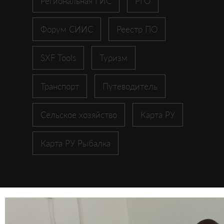
Региональная ГИС
РГО
Форум СИИС
Реестр ПО
SXF Tools
Туризм
Транспорт
Путеводитель
Сельское хозяйство
Карта РУ
Карта РУ Рыбалка