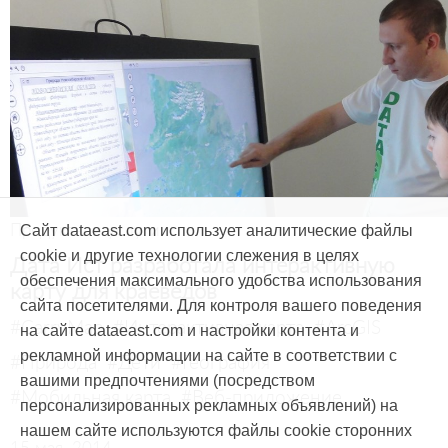
Продукты и услуги
Сайт dataeast.com использует аналитические файлы
cookie и другие технологии слежения в целях
Дата Ист разработала интерактивную
обеспечения максимального удобства использования
карту для краеведов
сайта посетителями. Для контроля вашего поведения
#CarryMap
#Интерактивная карта
#ArcGIS
на сайте dataeast.com и настройки контента и
рекламной информации на сайте в соответствии с
#Природа
#Дети
#География
вашими предпочтениями (посредством
#Мобильная карта
#Веб-приложение
персонализированных рекламных объявлений) на
нашем сайте используются файлы cookie сторонних
15 мая, 2014