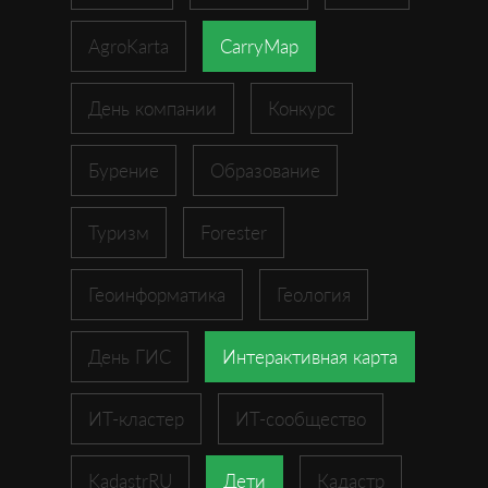
AgroKarta
CarryMap
День компании
Конкурс
Бурение
Образование
Туризм
Forester
Геоинформатика
Геология
День ГИС
Интерактивная карта
ИТ-кластер
ИТ-сообщество
KadastrRU
Дети
Кадастр