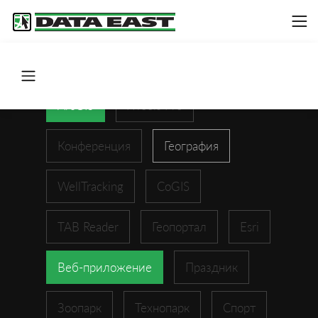
ArcGIS
XTools Pro
Конференция
География
WellTracking
CoGIS
TAB Reader
Геопортал
Esri
Веб-приложение
Праздник
Зоопарк
Технопарк
Спорт