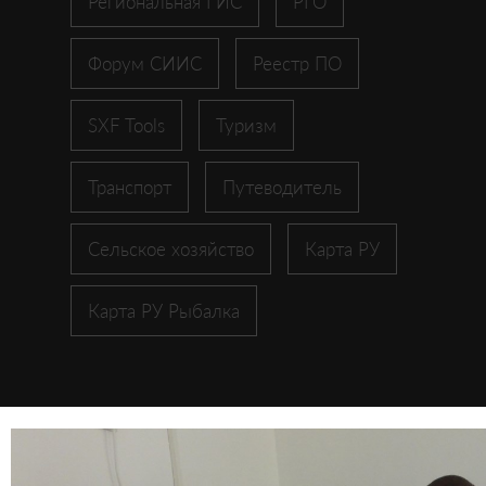
Региональная ГИС
РГО
Форум СИИС
Реестр ПО
SXF Tools
Туризм
Транспорт
Путеводитель
Сельское хозяйство
Карта РУ
Карта РУ Рыбалка