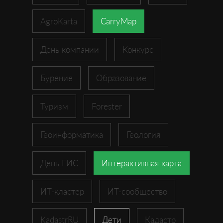
AgroKarta
CarryMap
День компании
Конкурс
Бурение
Образование
Туризм
Forester
Геоинформатика
Геология
День ГИС
Интерактивная карта
ИТ-кластер
ИТ-сообщество
KadastrRU
Дети
Кадастр