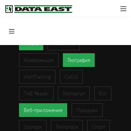
ArcGIS
XTools Pro
Конференция
География
WellTracking
CoGIS
TAB Reader
Геопортал
Esri
Веб-приложение
Праздник
Зоопарк
Технопарк
Спорт