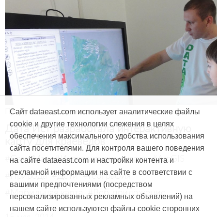
Продукты и услуги
Сайт dataeast.com использует аналитические файлы
cookie и другие технологии слежения в целях
Дата Ист разработала интерактивную
обеспечения максимального удобства использования
карту для краеведов
сайта посетителями. Для контроля вашего поведения
#CarryMap
#Интерактивная карта
#ArcGIS
на сайте dataeast.com и настройки контента и
рекламной информации на сайте в соответствии с
#Природа
#Дети
#География
вашими предпочтениями (посредством
#Мобильная карта
#Веб-приложение
персонализированных рекламных объявлений) на
нашем сайте используются файлы cookie сторонних
15 мая, 2014