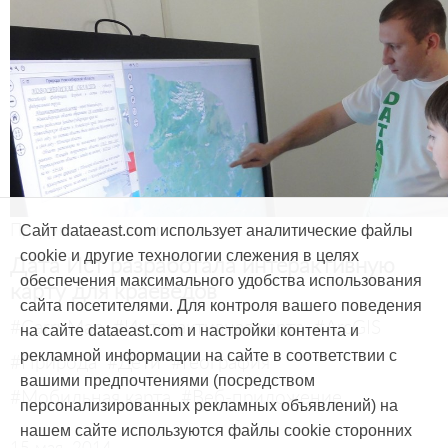
Продукты и услуги
Сайт dataeast.com использует аналитические файлы
cookie и другие технологии слежения в целях
Дата Ист разработала интерактивную
обеспечения максимального удобства использования
карту для краеведов
сайта посетителями. Для контроля вашего поведения
#CarryMap
#Интерактивная карта
#ArcGIS
на сайте dataeast.com и настройки контента и
рекламной информации на сайте в соответствии с
#Природа
#Дети
#География
вашими предпочтениями (посредством
#Мобильная карта
#Веб-приложение
персонализированных рекламных объявлений) на
нашем сайте используются файлы cookie сторонних
15 мая, 2014