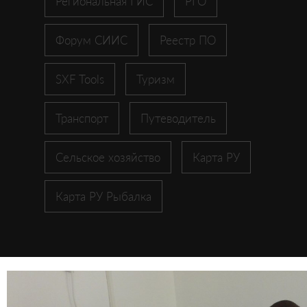
Региональная ГИС
РГО
Форум СИИС
Реестр ПО
SXF Tools
Туризм
Транспорт
Путеводитель
Сельское хозяйство
Карта РУ
Карта РУ Рыбалка