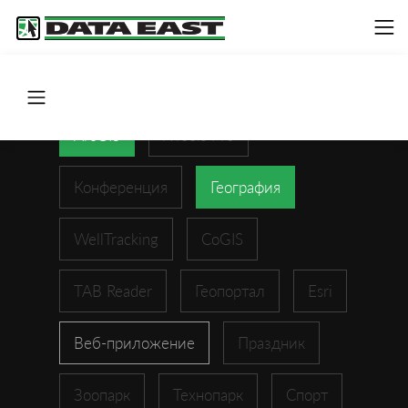
ArcGIS
XTools Pro
Конференция
География
WellTracking
CoGIS
TAB Reader
Геопортал
Esri
Веб-приложение
Праздник
Зоопарк
Технопарк
Спорт