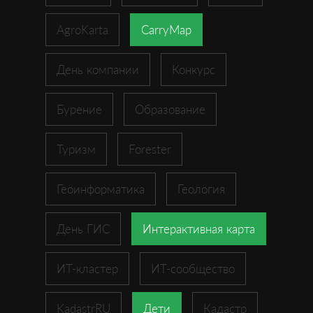
AgroKarta
CarryMap
День компании
Конкурс
Бурение
Образование
Туризм
Forester
Геоинформатика
Геология
День ГИС
Интерактивная карта
ИТ-кластер
ИТ-сообщество
KadastrRU
Дети
Кадастр