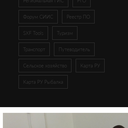
Региональная ГИС
РГО
Форум СИИС
Реестр ПО
SXF Tools
Туризм
Транспорт
Путеводитель
Сельское хозяйство
Карта РУ
Карта РУ Рыбалка