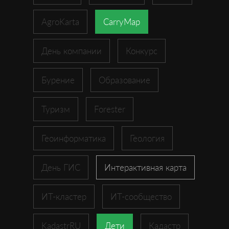
AgroKarta
CarryMap
День компании
Конкурс
Бурение
Образование
Туризм
Forester
Геоинформатика
Геология
День ГИС
Интерактивная карта
ИТ-кластер
ИТ-сообщество
KadastrRU
Дети
Кадастр