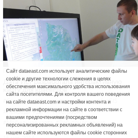
Продукты и услуги
Сайт dataeast.com использует аналитические файлы
cookie и другие технологии слежения в целях
Дата Ист разработала интерактивную
обеспечения максимального удобства использования
карту для краеведов
сайта посетителями. Для контроля вашего поведения
#CarryMap
#Интерактивная карта
#ArcGIS
на сайте dataeast.com и настройки контента и
рекламной информации на сайте в соответствии с
#Природа
#Дети
#География
вашими предпочтениями (посредством
#Мобильная карта
#Веб-приложение
персонализированных рекламных объявлений) на
нашем сайте используются файлы cookie сторонних
15 мая, 2014