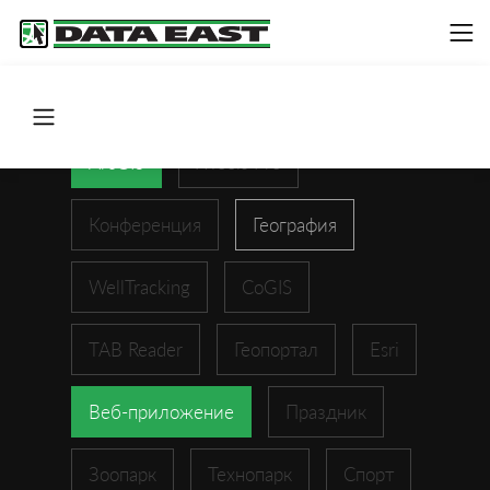
ArcGIS
XTools Pro
Конференция
География
WellTracking
CoGIS
TAB Reader
Геопортал
Esri
Веб-приложение
Праздник
Зоопарк
Технопарк
Спорт