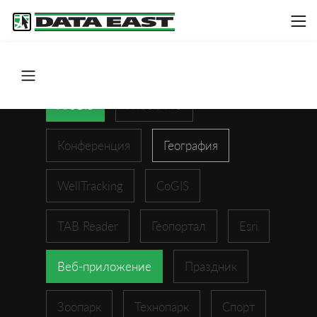
ArcGIS
XTools Pro
Конференция
География
WellTracking
CoGIS
TAB Reader
Геопортал
Esri
Веб-приложение
Праздник
Зоопарк
Технопарк
Спорт