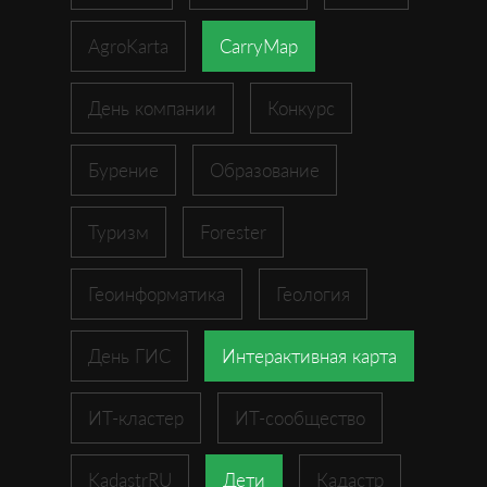
AgroKarta
CarryMap
День компании
Конкурс
Бурение
Образование
Туризм
Forester
Геоинформатика
Геология
День ГИС
Интерактивная карта
ИТ-кластер
ИТ-сообщество
KadastrRU
Дети
Кадастр