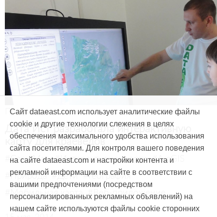
Продукты и услуги
Сайт dataeast.com использует аналитические файлы
cookie и другие технологии слежения в целях
Дата Ист разработала интерактивную
обеспечения максимального удобства использования
карту для краеведов
сайта посетителями. Для контроля вашего поведения
#CarryMap
#Интерактивная карта
#ArcGIS
на сайте dataeast.com и настройки контента и
рекламной информации на сайте в соответствии с
#Природа
#Дети
#География
вашими предпочтениями (посредством
#Мобильная карта
#Веб-приложение
персонализированных рекламных объявлений) на
нашем сайте используются файлы cookie сторонних
15 мая, 2014