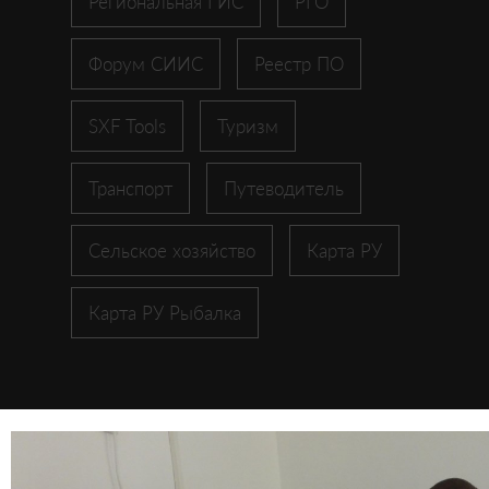
Региональная ГИС
РГО
Форум СИИС
Реестр ПО
SXF Tools
Туризм
Транспорт
Путеводитель
Сельское хозяйство
Карта РУ
Карта РУ Рыбалка