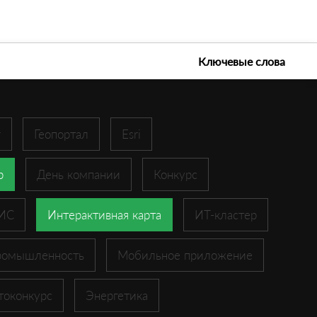
е технологии 2026
Ключевые слова
r
Геопортал
Esri
p
День компании
Конкурс
ГИС
Интерактивная карта
ИТ-кластер
ромышленность
Мобильное приложение
токонкурс
Энергетика