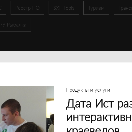
С
Реестр ПО
SXF Tools
Туризм
Транс
 РУ Рыбалка
Продукты и услуги
Дата Ист ра
интерактивн
краеведов