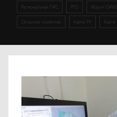
Региональная ГИС
РГО
Форум СИИ
Сельское хозяйство
Карта РУ
Карта