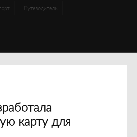
порт
Путеводитель
зработала
ую карту для