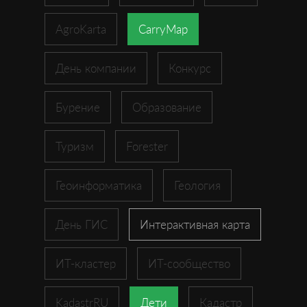
AgroKarta
CarryMap
День компании
Конкурс
Бурение
Образование
Туризм
Forester
Геоинформатика
Геология
День ГИС
Интерактивная карта
ИТ-кластер
ИТ-сообщество
KadastrRU
Дети
Кадастр