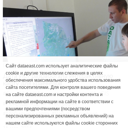
Продукты и услуги
Сайт dataeast.com использует аналитические файлы
cookie и другие технологии слежения в целях
Дата Ист разработала интерактивную
обеспечения максимального удобства использования
карту для краеведов
сайта посетителями. Для контроля вашего поведения
#CarryMap
#Интерактивная карта
#ArcGIS
на сайте dataeast.com и настройки контента и
рекламной информации на сайте в соответствии с
#Природа
#Дети
#География
вашими предпочтениями (посредством
#Мобильная карта
#Веб-приложение
персонализированных рекламных объявлений) на
нашем сайте используются файлы cookie сторонних
15 мая, 2014