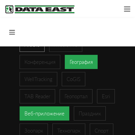
ArcGIS
XTools Pro
Конференция
География
WellTracking
CoGIS
TAB Reader
Геопортал
Esri
Веб-приложение
Праздник
Зоопарк
Технопарк
Спорт