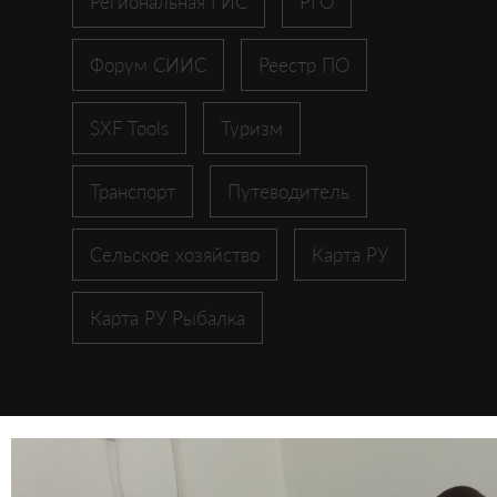
Региональная ГИС
РГО
Форум СИИС
Реестр ПО
SXF Tools
Туризм
Транспорт
Путеводитель
Сельское хозяйство
Карта РУ
Карта РУ Рыбалка