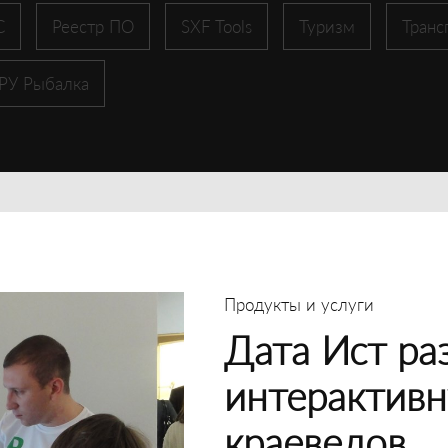
С
Реестр ПО
SXF Tools
Туризм
Транс
 РУ Рыбалка
Продукты и услуги
Дата Ист ра
интерактивн
краеведов