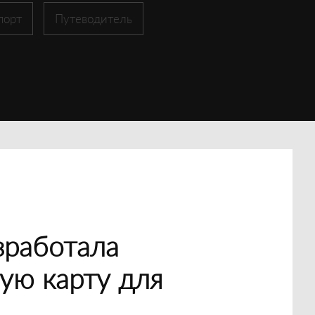
порт
Путеводитель
зработала
ую карту для