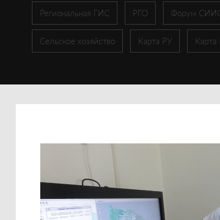
Региональная ГИС
РГО
Форум СИИ
Сельское хозяйство
Карта РУ
Карта