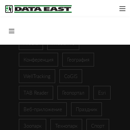
ArcGIS
XTools Pro
Конференция
География
WellTracking
CoGIS
TAB Reader
Геопортал
Esri
Веб-приложение
Праздник
Зоопарк
Технопарк
Спорт