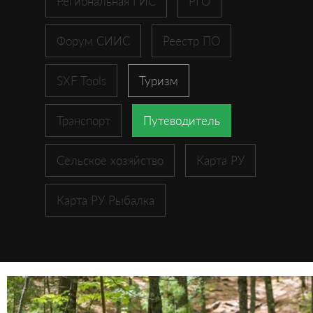
Региональная ГИС
РГО
Форум СИИС
Реестр ПО
SXF Tools
Туризм
Транспорт
Путеводитель
Сельское хозяйство
Карта РУ
Карта РУ Рыбалка