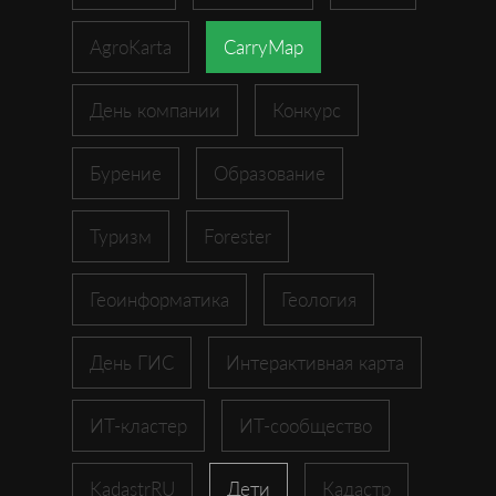
AgroKarta
CarryMap
День компании
Конкурс
Бурение
Образование
Туризм
Forester
Геоинформатика
Геология
День ГИС
Интерактивная карта
ИТ-кластер
ИТ-сообщество
KadastrRU
Дети
Кадастр