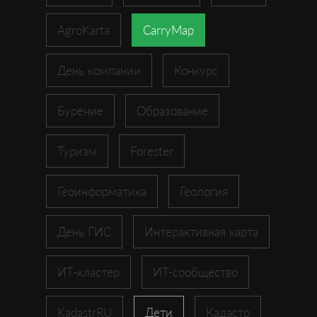
AgroKarta
CarryMap
День компании
Конкурс
Бурение
Образование
Туризм
Forester
Геоинформатика
Геология
День ГИС
Интерактивная карта
ИТ-кластер
ИТ-сообщество
KadastrRU
Дети
Кадастр