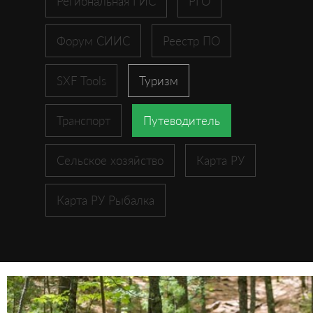
Региональная ГИС
РГО
Форум СИИС
Реестр ПО
SXF Tools
Туризм
Транспорт
Путеводитель
Сельское хозяйство
Карта РУ
Карта РУ Рыбалка