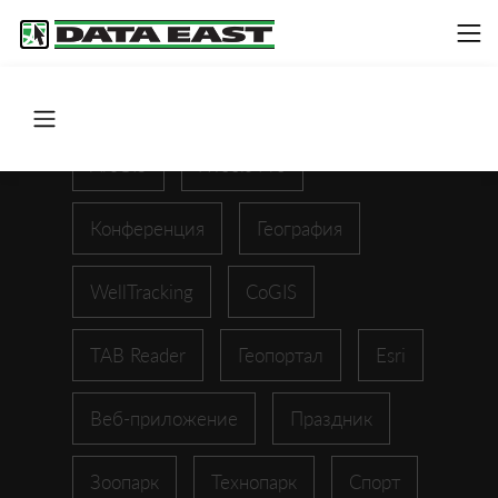
ArcGIS
XTools Pro
Конференция
География
WellTracking
CoGIS
TAB Reader
Геопортал
Esri
Веб-приложение
Праздник
Зоопарк
Технопарк
Спорт