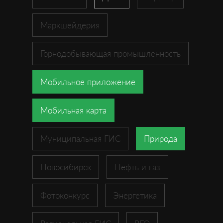
Маркшейдерия
Горнодобывающая промышленность
Мобильное приложение
Мобильная карта
Муниципальная ГИС
Природа
Новосибирск
Нефть и газ
Фотоконкурс
Энергетика