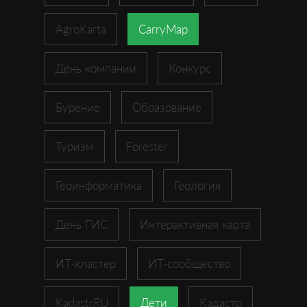
AgroKarta
CarryMap
День компании
Конкурс
Бурение
Образование
Туризм
Forester
Геоинформатика
Геология
День ГИС
Интерактивная карта
ИТ-кластер
ИТ-сообщество
KadastrRU
Дети
Кадастр