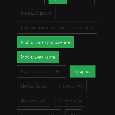
Маркшейдерия
Горнодобывающая промышленность
Мобильное приложение
Мобильная карта
Муниципальная ГИС
Природа
Новосибирск
Нефть и газ
Фотоконкурс
Энергетика