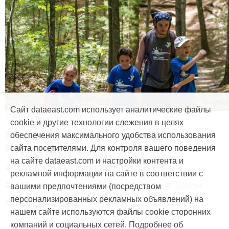
Сайт dataeast.com использует аналитические файлы
Продукты и услуги
cookie и другие технологии слежения в целях
Мобильная карта для заповедника в
обеспечения максимального удобства использования
Портленде
сайта посетителями. Для контроля вашего поведения
на сайте dataeast.com и настройки контента и
#CarryMap
#Мобильное приложение
рекламной информации на сайте в соответствии с
#Мобильная карта
#Путеводитель
#Туризм
вашими предпочтениями (посредством
персонализированных рекламных объявлений) на
#Природа
#Дети
нашем сайте используются файлы cookie сторонних
компаний и социальных сетей. Подробнее об
29 марта, 2017