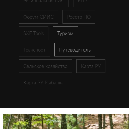
Региональная ГИС
РГО
Форум СИИС
Реестр ПО
SXF Tools
Туризм
Транспорт
Путеводитель
Сельское хозяйство
Карта РУ
Карта РУ Рыбалка