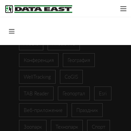
ArcGIS
XTools Pro
Конференция
География
WellTracking
CoGIS
TAB Reader
Геопортал
Esri
Веб-приложение
Праздник
Зоопарк
Технопарк
Спорт