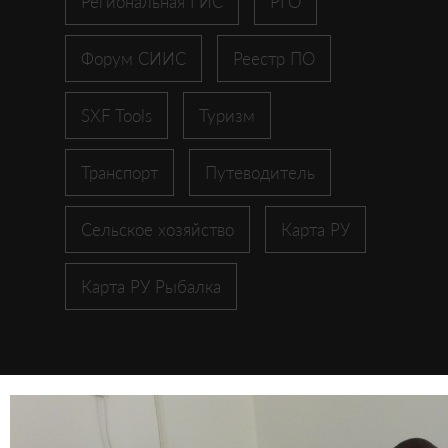
Региональная ГИС
РГО
Форум СИИС
Реестр ПО
SXF Tools
Туризм
Транспорт
Путеводитель
Сельское хозяйство
Карта РУ
Карта РУ Рыбалка