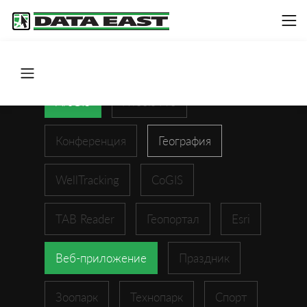
ArcGIS
XTools Pro
Конференция
География
WellTracking
CoGIS
TAB Reader
Геопортал
Esri
Веб-приложение
Праздник
Зоопарк
Технопарк
Спорт