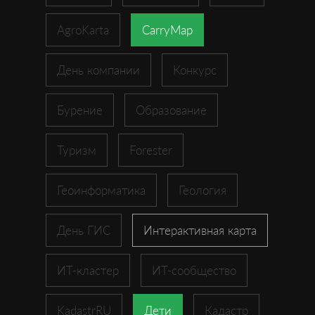
AgroKarta
CarryMap
День компании
Конкурс
Бурение
Образование
Туризм
Forester
Геоинформатика
Геология
День ГИС
Интерактивная карта
ИТ-кластер
ИТ-сообщество
KadastrRU
Дети
Кадастр