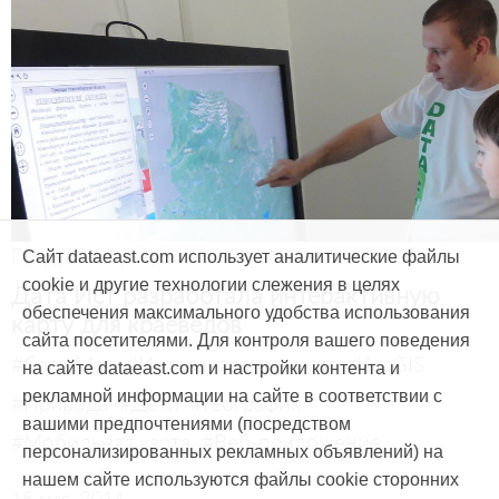
Продукты и услуги
Сайт dataeast.com использует аналитические файлы
cookie и другие технологии слежения в целях
Дата Ист разработала интерактивную
обеспечения максимального удобства использования
карту для краеведов
сайта посетителями. Для контроля вашего поведения
#CarryMap
#Интерактивная карта
#ArcGIS
на сайте dataeast.com и настройки контента и
рекламной информации на сайте в соответствии с
#Природа
#Дети
#География
вашими предпочтениями (посредством
#Мобильная карта
#Веб-приложение
персонализированных рекламных объявлений) на
нашем сайте используются файлы cookie сторонних
15 мая, 2014